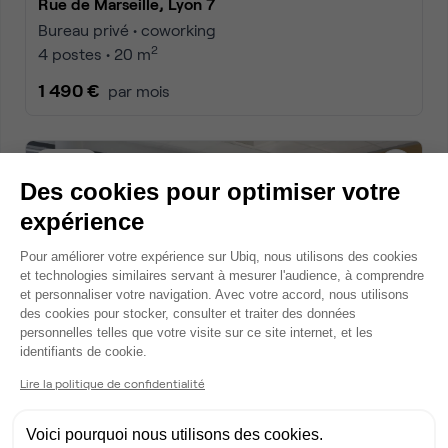
Rue de Marseille, Lyon 7
Bureau privé • coworking
2
4 postes • 20 m
1 490 €
par mois
Dispo
Des cookies pour optimiser votre
expérience
Plateforme de Gestion du Consentem
Pour améliorer votre expérience sur Ubiq, nous utilisons des cookies
et technologies similaires servant à mesurer l'audience, à comprendre
et personnaliser votre navigation. Avec votre accord, nous utilisons
des cookies pour stocker, consulter et traiter des données
personnelles telles que votre visite sur ce site internet, et les
Axeptio consent
identifiants de cookie.
Rue Crepet, Rhône 7
Bureau privé • coworking
Lire la politique de confidentialité
2
4 postes • 20 m
Voici pourquoi nous utilisons des cookies.
1 625 €
par mois