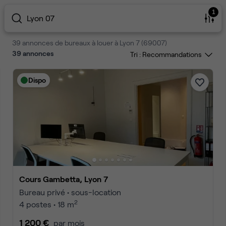
1
Lyon 07
39 annonces de bureaux à louer à Lyon 7 (69007)
39
annonces
Tri :
Dispo
Cours Gambetta, Lyon 7
Bureau privé • sous-location
2
4 postes • 18 m
1 200 €
par mois