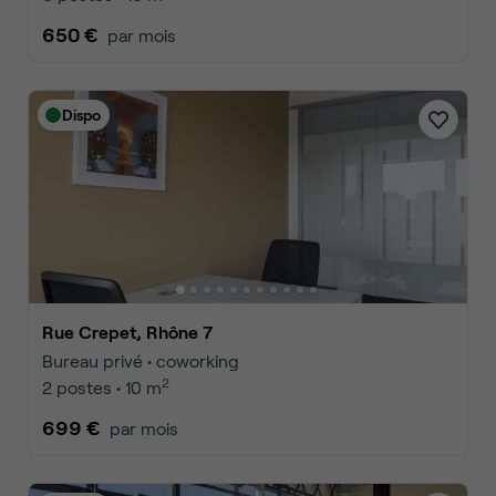
650 €
par mois
Dispo
Rue Crepet, Rhône 7
Bureau privé • coworking
2
2 postes • 10 m
699 €
par mois