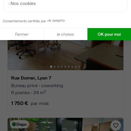
Nos cookies
Dispo
Consentements certifiés par
Fermer
Je choisis
OK pour moi
Rue Domer, Lyon 7
Bureau privé • coworking
2
6 postes • 24 m
1 750 €
par mois
Dispo