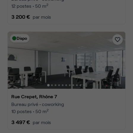
2
12 postes • 50 m
3 200 €
par mois
Dispo
Rue Crepet, Rhône 7
Bureau privé • coworking
2
10 postes • 50 m
3 497 €
par mois