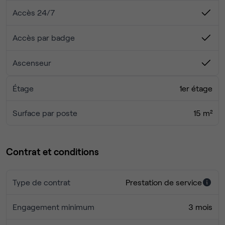
Accès 24/7
N'hésitez pas à nous contacter via le formulaire pour
visiter notre Centre d'affaires.
Accès par badge
Ascenseur
Étage
1er étage
Surface par poste
15 m²
Contrat et conditions
Type de contrat
Prestation de service
Engagement minimum
3 mois