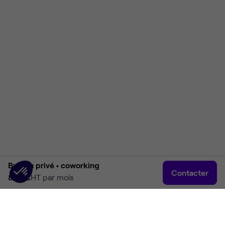
Bureau privé •
coworking
Contacter
890 €
HT par mois
Accueil
Rechercher
Connexion
Plus