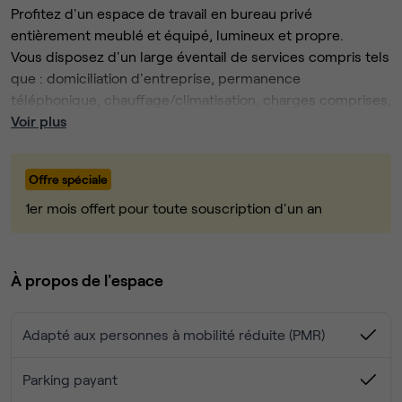
Profitez d'un espace de travail en bureau privé
entièrement meublé et équipé, lumineux et propre.
Vous disposez d'un large éventail de services compris tels
que : domiciliation d'entreprise, permanence
téléphonique, chauffage/climatisation, charges comprises,
nettoyage...
Voir plus
Vous avez également accès aux équipements du centre et
à ses salles de réunion, sans oublier les petits déjeuners
Offre spéciale
organisés !
Le centre est sécurisé les soirs et les we et accessible
1er mois offert pour toute souscription d'un an
24h/24h et 7jrs/7jrs.
Localisation :
À propos de l'espace
Situé au cœur de Lyon 3ème, 71/73 Cours Albert Thomas.
Facile d'accès, à 100m de l'arrêt du métro "Sans-Souci".
Adapté aux personnes à mobilité réduite (PMR)
De nombreux restaurants autour et hôtels à proximité tels
que l'hôtel Mercure au pied de l'immeuble…
Parking payant
Contrat flexible avec souplesse d'engagement.