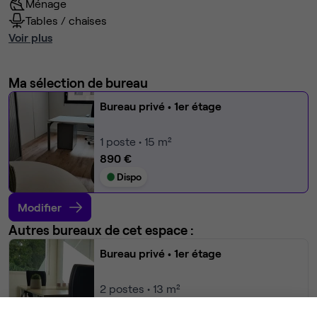
Ménage
Tables / chaises
Voir plus
Ma sélection de bureau
Bureau privé
• 1er étage
1
poste • 15 m²
890 €
Dispo
Modifier
Autres bureaux de cet espace :
Bureau privé
• 1er étage
2
postes • 13 m²
770 €