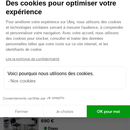
Des cookies pour optimiser votre
Dispo
expérience
Bureau privé
• 3ème étage
Plateforme de Gestion du Consentem
Pour améliorer votre expérience sur Ubiq, nous utilisons des cookies
et technologies similaires servant à mesurer l'audience, à comprendre
2
postes • 14 m²
et personnaliser votre navigation. Avec votre accord, nous utilisons
790 €
des cookies pour stocker, consulter et traiter des données
personnelles telles que votre visite sur ce site internet, et les
Dispo
Axeptio consent
identifiants de cookie.
Bureau privé
• 1er étage
Lire la politique de confidentialité
1
poste • 19 m²
Voici pourquoi nous utilisons des cookies.
1 121 €
Nos cookies
Dispo
Consentements certifiés par
Bureau privé
• 3ème étage
Fermer
Je choisis
OK pour moi
1
poste • 14 m²
690 €
Dispo