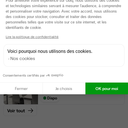
Pour améliorer votre expérience sur Ubiq, nous utilisons des cookies
2
postes • 15 m²
et technologies similaires servant à mesurer l'audience, à comprendre
900 €
et personnaliser votre navigation. Avec votre accord, nous utilisons
Dispo
des cookies pour stocker, consulter et traiter des données
personnelles telles que votre visite sur ce site internet, et les
Axeptio consent
identifiants de cookie.
Bureau privé
• RDC
Lire la politique de confidentialité
2
postes • 10 m²
800 €
Voici pourquoi nous utilisons des cookies.
Dispo
Nos cookies
Open Space
• RDC
Consentements certifiés par
35
postes disponibles
Fermer
Je choisis
OK pour moi
290 €
par poste par mois
Dispo
Voir tout