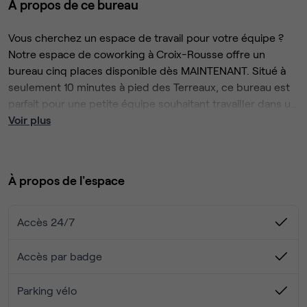
À propos de ce bureau
Vous cherchez un espace de travail pour votre équipe ?
Notre espace de coworking à Croix-Rousse offre un
bureau cinq places disponible dès MAINTENANT. Situé à
seulement 10 minutes à pied des Terreaux, ce bureau est
parfait pour une petite équipe souhaitant travailler dans un
environnement inspirant et collaboratif
Voir plus
Services Inclus :
🖨 Matériels de bureau : imprimante – photocopieur –
scanner A3 couleur
À propos de l'espace
📫 Domiciliation Sociale
🌐 Connexion très haut débit
🍽 Cuisine toute équipée : lave-vaisselle – micro-onde –
Accès 24/7
four
💤 Espace chill : canapé – jeux vidéo – Netflix
Accès par badge
🚿 Espace douche
☕ Café/thé à volonté
Parking vélo