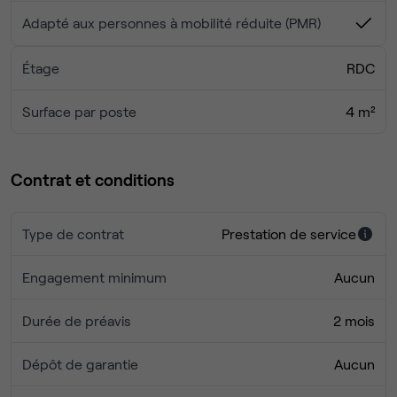
🚶‍♂️ 7 mins à pied de la Place Croix Rousse
Adapté aux personnes à mobilité réduite (PMR)
🚶‍♂️ 10 mins à pied Place des Terreaux.
Étage
RDC
👉 1 800€ HT / mois
Surface par poste
4 m²
Contrat et conditions
Type de contrat
Prestation de service
Engagement minimum
Aucun
Durée de préavis
2 mois
Dépôt de garantie
Aucun