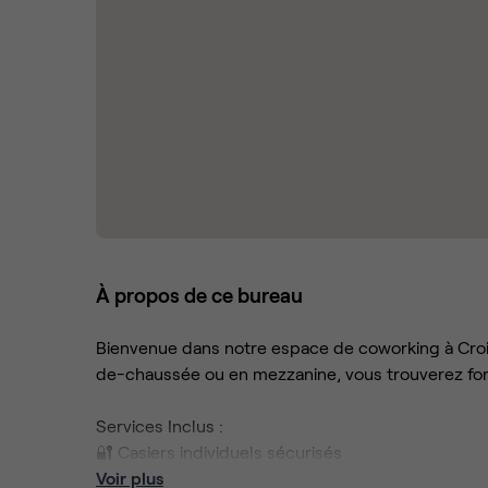
À propos de ce bureau
Bienvenue dans notre espace de coworking à Cro
de-chaussée ou en mezzanine, vous trouverez for
Services Inclus :
🔐 Casiers individuels sécurisés
🖨 Matériels de bureau : imprimante – photocopi
Voir plus