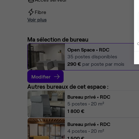
Fibre
Voir plus
Ma sélection de bureau
C
Open Space
• RDC
35
postes disponibles
290 €
par poste par mois
Modifier
Autres bureaux de cet espace :
Bureau privé
• RDC
5
postes • 20 m²
1 800 €
Bureau privé
• RDC
4
postes • 20 m²
1 500 €