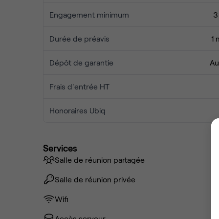
Engagement minimum
3
Durée de préavis
1 
Dépôt de garantie
Au
Frais d'entrée HT
Honoraires Ubiq
Services
Salle de réunion partagée
Salle de réunion privée
Wifi
Accès serveur