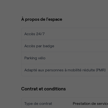
📫 Domiciliation Sociale
🌐 Connexion très haut débit
🍽 Cuisine toute équipée : lave-vaisselle – micro-
À propos de l'espace
💤 Espace chill : canapé – jeux vidéo – Netflix
🚿 Espace douche
☕ Café/thé à volonté
Accès 24/7
🚶‍♂️ 7 mins à pied de la Place Croix Rousse
Accès par badge
🚶‍♂️ 10 mins à pied Place des Terreaux.
Parking vélo
👉 290€ HT / mois 100€ HT / semaine 30€ H
Adapté aux personnes à mobilité réduite (PMR)
Contrat et conditions
Type de contrat
Prestation de servic