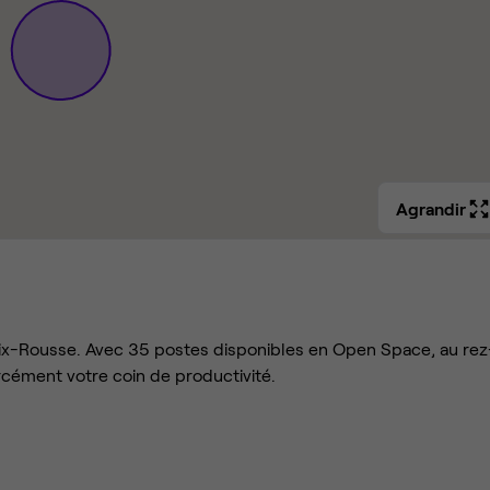
Agrandir
ix-Rousse. Avec 35 postes disponibles en Open Space, au rez
cément votre coin de productivité.
eur – scanner A3 couleur