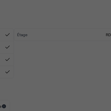
onde – four
Étage
R
T / jour
e