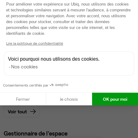
Plateforme de Gestion du Consentem
Modifier
Pour améliorer votre expérience sur Ubiq, nous utilisons des cookies
et technologies similaires servant à mesurer l'audience, à comprendre
Autres bureaux de cet espace :
et personnaliser votre navigation. Avec votre accord, nous utilisons
des cookies pour stocker, consulter et traiter des données
Espace indépendant
• 1er étage
personnelles telles que votre visite sur ce site internet, et les
Axeptio consent
identifiants de cookie.
8
postes • 50 m²
Lire la politique de confidentialité
2 000 €
Dispo
Voici pourquoi nous utilisons des cookies.
Nos cookies
Open Space
• RDC
11
postes disponibles
Consentements certifiés par
300 €
par poste par mois
Dispo
Fermer
Je choisis
OK pour moi
Voir tout
Gestionnaire de l'espace