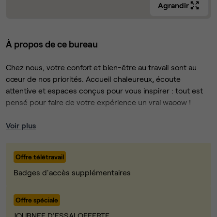
Agrandir
À propos de ce bureau
Chez nous, votre confort et bien-être au travail sont au
cœur de nos priorités. Accueil chaleureux, écoute
attentive et espaces conçus pour vous inspirer : tout est
pensé pour faire de votre expérience un vrai waoow !
📍 Place du Gros Caillou, coeur Croix Rousse
Voir plus
📐 Surface : 50 m²
💻 Capacité : 8 bureaux entièrement équipés
Offre télétravail
🌗 Accès 7J/7 24H/24
💼 Salle de réunion supplémentaire et phone box
Badges d'accès supplémentaires
🍳 Cuisine équipée
🛜 Wifi fibre haut débit
Offre spéciale
🗄️ Nombreux rangement (avec fermeture)
JOURNEE D'ESSAI OFFERTE