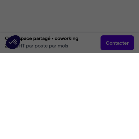
Open space partagé •
coworking
Contacter
285 €
HT par poste par mois