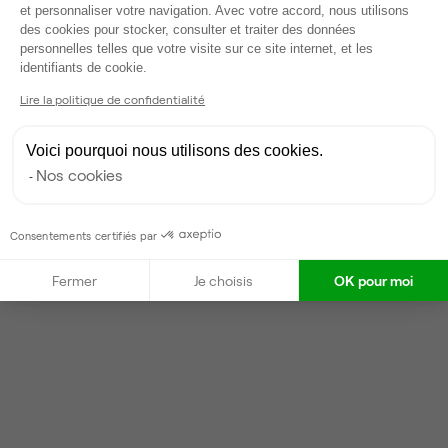
Partenaire depuis 2018
et personnaliser votre navigation. Avec votre accord, nous utilisons
des cookies pour stocker, consulter et traiter des données
Répond en quelques heures
personnelles telles que votre visite sur ce site internet, et les
Taux de réponse : 100%
Axeptio consent
identifiants de cookie.
Lire la politique de confidentialité
Contacter
Voici pourquoi nous utilisons des cookies.
Nos cookies
Consentements certifiés par
Fermer
Je choisis
OK pour moi