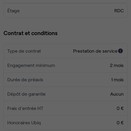
- l'accès au copieur scanner imprimante A3 couleur
recto-verso et au traceur A0
Étage
RDC
- le café expresso et le thé
et tout le petit matériel de bureau
Contrat et conditions
Le contrat est pour une durée d'un mois minimum. Le
préavis est d'un mois. Il n'y a pas de caution.
Type de contrat
Prestation de service
Engagement minimum
2 mois
Durée de préavis
1 mois
Dépôt de garantie
Aucun
Frais d'entrée HT
0 €
Honoraires Ubiq
0 €