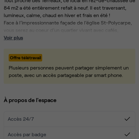
Tout proche des Terreaux, ce local en rez-de-chaussée de
84 m2 a été entièrement refait à neuf. Il est traversant,
lumineux, calme, chaud en hiver et frais en été !
Face à l’impressionnante façade de l’église St-Polycarpe,
vous serez au coeur d’un quartier vivant avec cafés,
restaurants et vente à emporter pour le midi.
Voir plus
Une grande pièce de 40 m2 partagée par 4 à 5 postes de
travail, un bureau pour 2 à 3 postes, il comprend en outre
Offre télétravail
une salle de réunion équipée, un espace cuisine, des
sanitaires.
Plusieurs personnes peuvent partager simplement un
poste, avec un accès partageable par smart phone.
Le forfait par poste inclut:
- l'accès 24h/7
- un grand bureau, un écran 24’, chaise, étagère,
À propos de l'espace
- la connexion Internet fibre par Ethernet et Wifi
- le chauffage central, l’électricité, etc.
Accès 24/7
- l’accès à la cuisine équipée entièrement
- l’accès à la salle de réunion (vidéoprojecteur)
- toutes les charges, impôts, taxes
Accès par badge