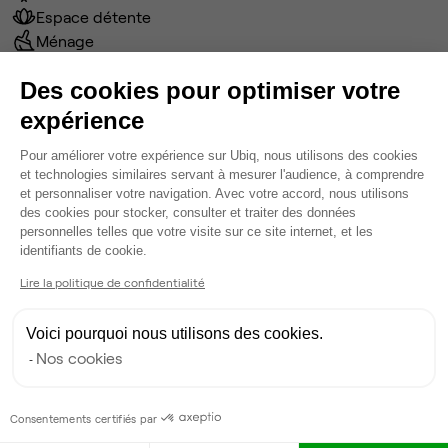
Espace détente
Ménage
Tables / chaises
Des cookies pour optimiser votre
Imprimante
Voir plus
expérience
Plateforme de Gestion du Consentem
Pour améliorer votre expérience sur Ubiq, nous utilisons des cookies
Ma sélection de bureau
et technologies similaires servant à mesurer l'audience, à comprendre
et personnaliser votre navigation. Avec votre accord, nous utilisons
Bureau privé
• 1er étage
des cookies pour stocker, consulter et traiter des données
personnelles telles que votre visite sur ce site internet, et les
Axeptio consent
identifiants de cookie.
2
postes • 10 m²
725 €
Lire la politique de confidentialité
Dispo
Voici pourquoi nous utilisons des cookies.
Modifier
Nos cookies
Autres bureaux de cet espace :
Bureau privé
• 1er étage
Consentements certifiés par