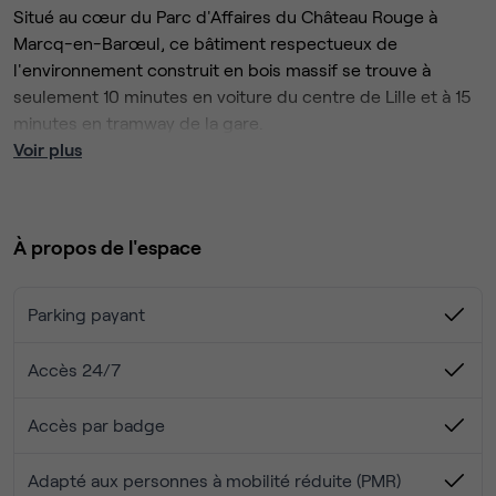
Situé au cœur du Parc d'Affaires du Château Rouge à
Marcq-en-Barœul, ce bâtiment respectueux de
l'environnement construit en bois massif se trouve à
seulement 10 minutes en voiture du centre de Lille et à 15
minutes en tramway de la gare.
Voir plus
Au premier étage, notre centre propose des bureaux
équipés entièrement, des salles de réunion et un espace
de coworking cosy, tout en étant supervisé par une équipe
À propos de l'espace
plurilingue.
Parking payant
Accès 24/7
Accès par badge
Adapté aux personnes à mobilité réduite (PMR)