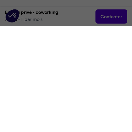
Bureau privé •
coworking
Contacter
725 €
HT par mois
Accueil
Rechercher
Connexion
Plus
Accueil
Coworking Marcq-en-Barœul