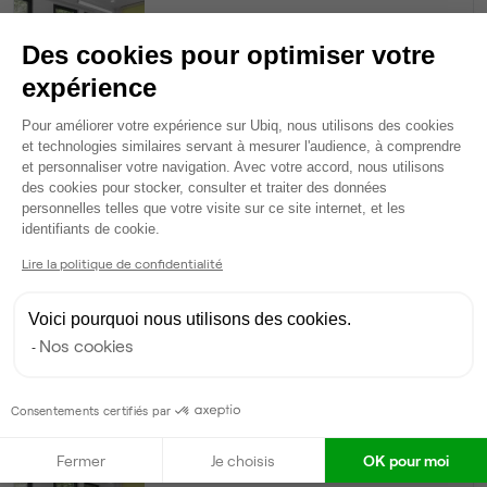
30
postes • 150 m²
Des cookies pour optimiser votre
13 455 €
expérience
Dispo
Plateforme de Gestion du Consentem
Pour améliorer votre expérience sur Ubiq, nous utilisons des cookies
Bureau privé
• 1er étage
et technologies similaires servant à mesurer l'audience, à comprendre
et personnaliser votre navigation. Avec votre accord, nous utilisons
des cookies pour stocker, consulter et traiter des données
14
postes • 70 m²
personnelles telles que votre visite sur ce site internet, et les
Axeptio consent
6 279 €
identifiants de cookie.
Dispo
Lire la politique de confidentialité
Bureau privé
• 2ème étage
Voici pourquoi nous utilisons des cookies.
Nos cookies
10
postes • 50 m²
4 485 €
Dispo
Consentements certifiés par
Bureau privé
• 1er étage
Fermer
Je choisis
OK pour moi