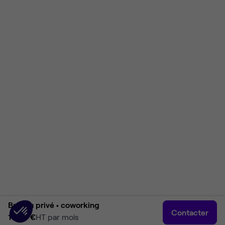
Bureau privé •
coworking
Contacter
1 346 €
HT par mois
Accueil
Rechercher
Connexion
Plus