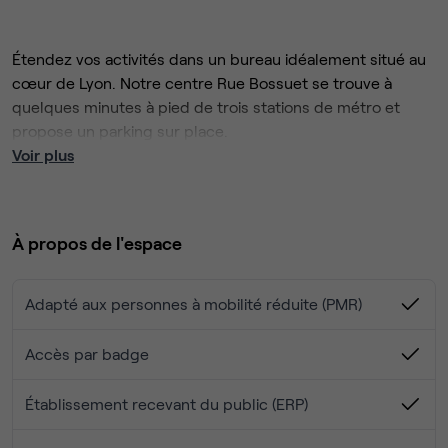
Étendez vos activités dans un bureau idéalement situé au
cœur de Lyon. Notre centre Rue Bossuet se trouve à
quelques minutes à pied de trois stations de métro et
propose un parking sur place.
Les larges baies vitrées et les toits-terrasses de
Voir plus
l'immeuble offrent une vue panoramique sur Lyon, propice
à la stimulation de votre créativité. En fin de journée,
profitez du quartier animé avec vos clients et collègues :
À propos de l'espace
explorez les nombreux restaurants à proximité ou
découvrez des attractions telles que le Musée Guimet et
le parc de la Tête d'Or.
Adapté aux personnes à mobilité réduite (PMR)
Accès par badge
Établissement recevant du public (ERP)