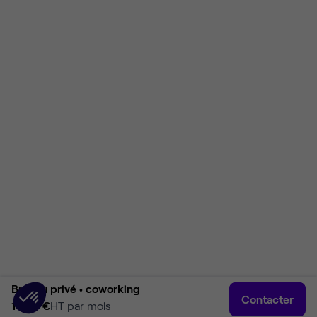
Bureau privé •
coworking
Contacter
1 346 €
HT par mois
Accueil
Rechercher
Connexion
Plus