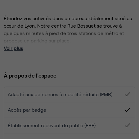
Étendez vos activités dans un bureau idéalement situé au
cœur de Lyon. Notre centre Rue Bossuet se trouve à
quelques minutes à pied de trois stations de métro et
propose un parking sur place.
Les larges baies vitrées et les toits-terrasses de
Voir plus
l'immeuble offrent une vue panoramique sur Lyon, propice
à la stimulation de votre créativité. En fin de journée,
profitez du quartier animé avec vos clients et collègues :
À propos de l'espace
explorez les nombreux restaurants à proximité ou
découvrez des attractions telles que le Musée Guimet et
le parc de la Tête d'Or.
Adapté aux personnes à mobilité réduite (PMR)
Accès par badge
Établissement recevant du public (ERP)