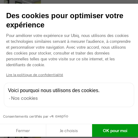
30
postes • 150 m²
Des cookies pour optimiser votre
13 455 €
expérience
Dispo
Plateforme de Gestion du Consentem
Pour améliorer votre expérience sur Ubiq, nous utilisons des cookies
Bureau privé
• 1er étage
et technologies similaires servant à mesurer l'audience, à comprendre
et personnaliser votre navigation. Avec votre accord, nous utilisons
des cookies pour stocker, consulter et traiter des données
14
postes • 70 m²
personnelles telles que votre visite sur ce site internet, et les
Axeptio consent
6 279 €
identifiants de cookie.
Dispo
Lire la politique de confidentialité
Bureau privé
• 2ème étage
Voici pourquoi nous utilisons des cookies.
Nos cookies
10
postes • 50 m²
4 485 €
Dispo
Consentements certifiés par
Bureau privé
• 1er étage
Fermer
Je choisis
OK pour moi