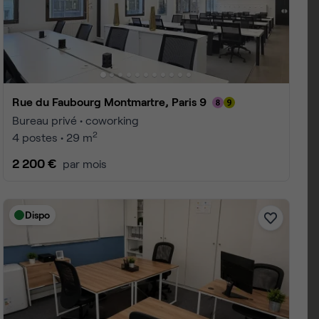
s 9
 1 à 25
4
page :
10