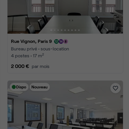
Accueil
Location bureaux paris
Location bureaux Paris Pari
Annonces
1
2
3
Accéder à la 