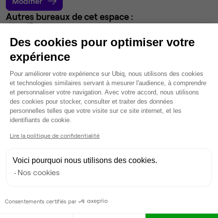
Modifier
Autres bureaux de cet espace :
Bureau privé
• 1er étage
Des cookies pour optimiser votre
expérience
48
postes • 156 m²
30 720 €
Plateforme de Gestion du Consentem
Pour améliorer votre expérience sur Ubiq, nous utilisons des cookies
Dispo
et technologies similaires servant à mesurer l'audience, à comprendre
et personnaliser votre navigation. Avec votre accord, nous utilisons
des cookies pour stocker, consulter et traiter des données
Bureau privé
• 4ème étage
personnelles telles que votre visite sur ce site internet, et les
Axeptio consent
identifiants de cookie.
48
postes • 176 m²
Lire la politique de confidentialité
35 720 €
Dispo
Voici pourquoi nous utilisons des cookies.
Nos cookies
Bureau privé
• 2ème étage
13
postes • 45 m²
Consentements certifiés par
8 060 €