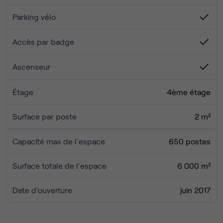
Prêts à découvrir un espace de travail moderne,
Parking vélo
accueillant et accessible ? Venez visiter notre site de
Neuilly-sur-Seine et laissez-vous séduire par ce cadre
Accès par badge
conçu pour favoriser le bien-être et la productivité !
Ascenseur
Étage
4ème étage
Surface par poste
2 m²
Capacité max de l'espace
650 postes
Surface totale de l'espace
6 000 m²
Date d'ouverture
juin 2017