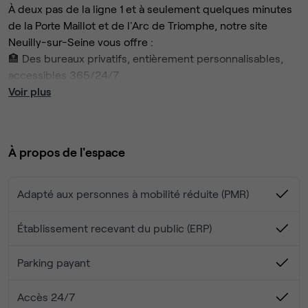
À deux pas de la ligne 1 et à seulement quelques minutes
de la Porte Maillot et de l'Arc de Triomphe, notre site
Neuilly-sur-Seine vous offre :
🏣 Des bureaux privatifs, entièrement personnalisables,
accessibles 365/24/7
🪑 Un mobilier ergonomique
Voir plus
📅 Des salles de réunion équipées
🖥️ Des espaces de coworking pour vos collaborateurs
🍽️ Un bar et une offre de restauration responsable
À propos de l'espace
🍵 Des tisaneries et salons cosy pour des moments de
détente
🚗 Un parking disponible pour un accès pratique
Adapté aux personnes à mobilité réduite (PMR)
🚿 Des douches pour votre confort
📶 Wifi sécurisé et reprographie
Établissement recevant du public (ERP)
Bienvenue dans notre site Neuilly-sur-Seine, un espace de
travail premium aux portes de Paris 🌟 ! Sur notre site, des
Parking payant
afterworks, meet-ups, conférences et ateliers bien-être
sont régulièrement organisés pour networker et renforcer
Accès 24/7
la cohésion dans vos équipes.