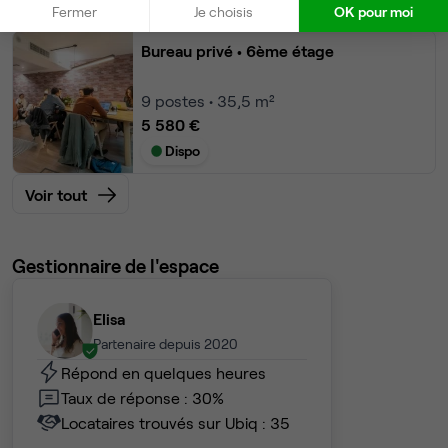
Dispo
Fermer
Je choisis
OK pour moi
Bureau privé
• 6ème étage
9
postes • 35,5 m²
5 580 €
Dispo
Voir tout
Gestionnaire de l'espace
Elisa
Partenaire depuis 2020
Répond en quelques heures
Taux de réponse : 30%
Locataires trouvés sur Ubiq : 35