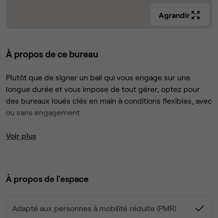
Agrandir
À propos de ce bureau
Plutôt que de signer un bail qui vous engage sur une
longue durée et vous impose de tout gérer, optez pour
des bureaux loués clés en main à conditions flexibles, avec
ou sans engagement.
Libérez-vous des contraintes: travaux, entretien,
Voir plus
Internet... et concentrez-vous sur votre activité.
Ce bureau comprend tous nos services:
- Mobilier 1 bureau, 1 fauteuil, 1 rangement par pers.
À propos de l'espace
- Connexion Internet fibrée Wifi et RJ45
- Une équipe d'accueil
- Thé café à volonté
Adapté aux personnes à mobilité réduite (PMR)
- Ménage, entretien