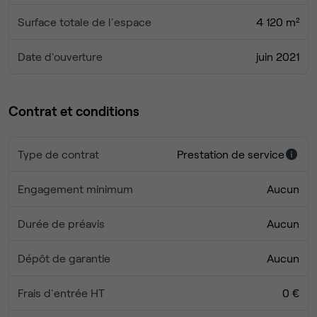
Au Parc de la Haute Borne, ce bâtiment flambant neuf a
Surface totale de l'espace
4 120 m²
été pensé spécifiquement pour capter un maximum de
lumière naturelle et vous assurer un espace de travail
Date d'ouverture
juin 2021
équipé et ultramoderne.
Contactez-nous et communiquez-nous vos besoins.
Contrat et conditions
Type de contrat
Prestation de service
Engagement minimum
Aucun
Durée de préavis
Aucun
Dépôt de garantie
Aucun
Frais d'entrée HT
0 €