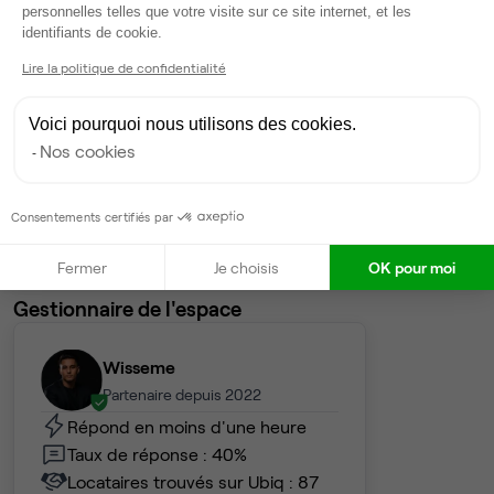
personnelles telles que votre visite sur ce site internet, et les
Dispo
Axeptio consent
identifiants de cookie.
Lire la politique de confidentialité
Bureau privé
• 6ème étage
Voici pourquoi nous utilisons des cookies.
20
postes • 80 m²
Nos cookies
11 414 €
Dispo
Consentements certifiés par
Voir tout
Fermer
Je choisis
OK pour moi
Gestionnaire de l'espace
Wisseme
Partenaire depuis 2022
Répond en moins d'une heure
Taux de réponse : 40%
Locataires trouvés sur Ubiq : 87