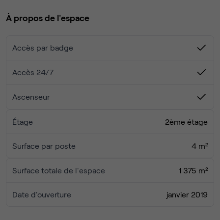
patio ou dans l'espace ouvert contemporain. Rendez-vous
À propos de l'espace
dans l'un des nombreux restaurants du quartier, situés à
quelques minutes à pied, pour prendre une pause ou
amuser vos visiteurs.
Accès par badge
Accès 24/7
Ascenseur
Étage
2ème étage
Surface par poste
4 m²
Surface totale de l'espace
1 375 m²
Date d'ouverture
janvier 2019