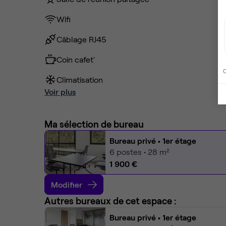
Wifi
Câblage RJ45
Coin cafet'
C
Climatisation
Voir plus
Ma sélection de bureau
Bureau privé
• 1er étage
6
postes • 28 m²
1 900 €
Modifier
Autres bureaux de cet espace :
Bureau privé
• 1er étage