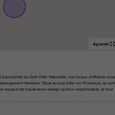
Agrandir
à proximité du Golf d’Aix-Marseille, nos locaux d’affaires vou
hébergement flexibles. Situé au sud d’Aix-en-Provence, le cen
e un espace de travail aussi design qu’éco-responsable, le tout
pour
 et votre budget, le tout dans un environnement premium !