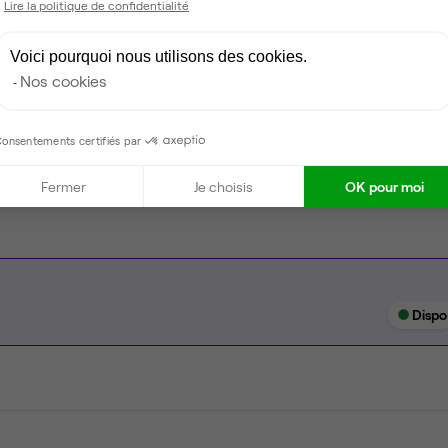
Lire la politique de confidentialité
Espace détente
Voici pourquoi nous utilisons des cookies.
Ménage
Nos cookies
Tables / chaises
onsentements certifiés par
Imprimante
Fermer
Je choisis
OK pour moi
Dispo