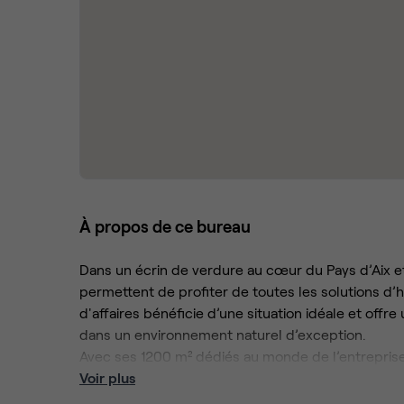
À propos de ce bureau
Dans un écrin de verdure au cœur du Pays d’Aix et 
permettent de profiter de toutes les solutions d’
d'affaires bénéficie d’une situation idéale et offr
dans un environnement naturel d’exception.
Avec ses 1200 m² dédiés au monde de l’entreprise, nous vous propose une large gamme d’espaces de travail 
s’adapter parfaitement à vos besoins, vos envies
Voir plus