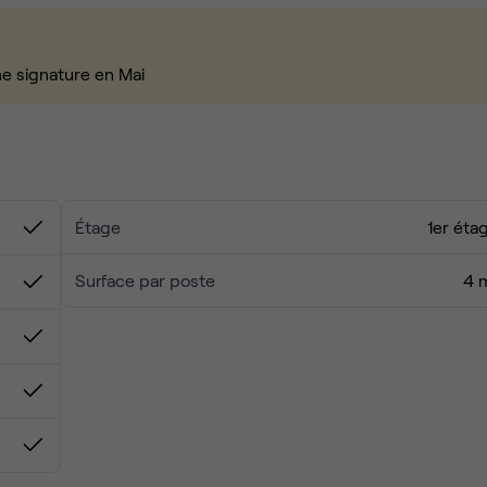
ne signature en Mai
Étage
1er éta
Surface par poste
4 