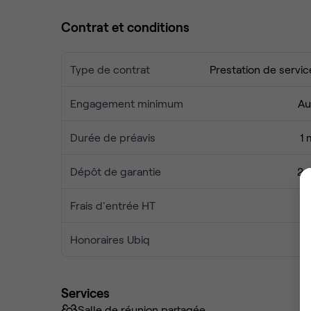
Contrat et conditions
Type de contrat
Prestation de servic
Engagement minimum
Au
Durée de préavis
1 
Dépôt de garantie
2 
Frais d'entrée HT
Honoraires Ubiq
Services
Salle de réunion partagée