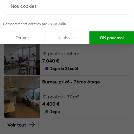
Nos cookies
16
postes • 50 m²
6 990 €
Consentements certifiés par
Dispo le 30 sept
Fermer
Je choisis
OK pour moi
Bureau privé
• 2ème étage
16
postes • 54 m²
7 040 €
Dispo le 31 août
Bureau privé
• 3ème étage
10
postes • 37 m²
4 400 €
Dispo
Voir tout