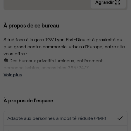
Agrandir
À propos de ce bureau
Situé face à la gare TGV Lyon Part-Dieu et à proximité du
plus grand centre commercial urbain d’Europe, notre site
vous offre :
🏣 Des bureaux privatifs lumineux, entièrement
personnalisables, accessibles 365/24/7
🪑 Un mobilier ergonomique
Voir plus
📅 Des salles de réunion équipées pour vos rendez-vous
professionnels
🖥️ Des espaces de coworking pour vos collaborateurs
À propos de l'espace
🍽️ Un bar et une offre de restauration responsable
🌿 Un jardin suspendu pour des pauses au vert
🍵 Des tisaneries et salons cosy pour des moments de
Adapté aux personnes à mobilité réduite (PMR)
détente
📶 Wifi sécurisé et reprographie