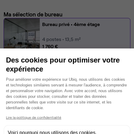
Ma sélection de bureau
Bureau privé
• 4ème étage
4
postes • 13,5 m²
1 760 €
Dispo le 30 sept
Des cookies pour optimiser votre
Modifier
expérience
Autres bureaux de cet espace :
Plateforme de Gestion du Consentem
Pour améliorer votre expérience sur Ubiq, nous utilisons des cookies
et technologies similaires servant à mesurer l'audience, à comprendre
Bureau privé
• 4ème étage
et personnaliser votre navigation. Avec votre accord, nous utilisons
des cookies pour stocker, consulter et traiter des données
62
postes • 550 m²
personnelles telles que votre visite sur ce site internet, et les
Axeptio consent
identifiants de cookie.
39 300 €
Dispo
Lire la politique de confidentialité
Bureau privé
• 4ème étage
Voici pourquoi nous utilisons des cookies.