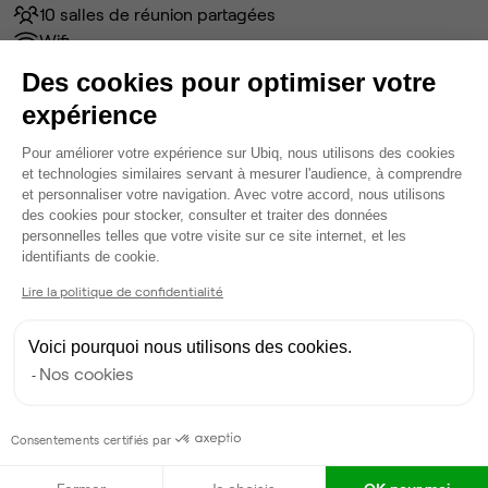
10 salles de réunion partagées
Wifi
Accès serveur
Des cookies pour optimiser votre
Câblage RJ45
expérience
Fibre
Plateforme de Gestion du Consentem
Coin cafet'
Pour améliorer votre expérience sur Ubiq, nous utilisons des cookies
Climatisation
et technologies similaires servant à mesurer l'audience, à comprendre
et personnaliser votre navigation. Avec votre accord, nous utilisons
Espace d'attente
des cookies pour stocker, consulter et traiter des données
Espace détente
personnelles telles que votre visite sur ce site internet, et les
Ménage
Axeptio consent
identifiants de cookie.
Voir plus
Lire la politique de confidentialité
Ma sélection de bureau
Voici pourquoi nous utilisons des cookies.
Nos cookies
Bureau privé
• 2ème étage
4
postes • 20,7 m²
Consentements certifiés par
1 400 €