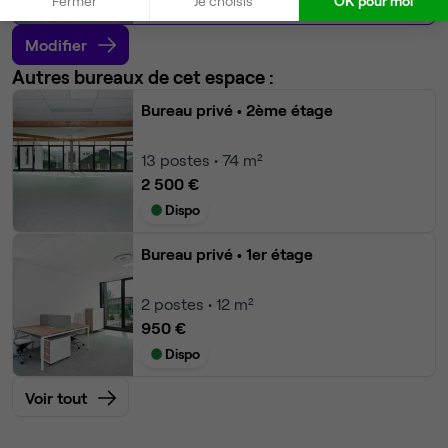
Fermer
Je choisis
OK pour moi
Dispo
Modifier
Autres bureaux de cet espace :
Bureau privé
• 2ème étage
13
postes • 74 m²
2 500 €
Dispo
Bureau privé
• 1er étage
2
postes • 12 m²
950 €
Dispo
Voir tout