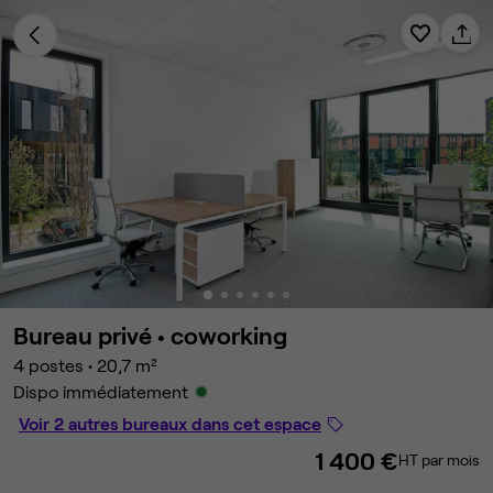
Bureau privé •
coworking
4 postes
•
20,7 m²
Dispo immédiatement
Voir 2 autres bureaux dans cet espace
1 400 €
HT par mois