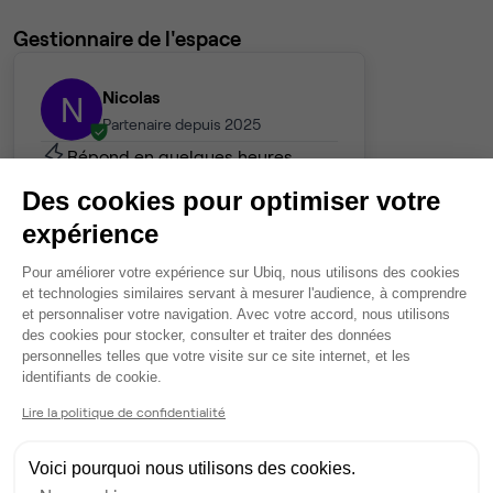
Gestionnaire de l'espace
Nicolas
N
Partenaire depuis 2025
Répond en quelques heures
Taux de réponse : 33%
Des cookies pour optimiser votre
expérience
Contacter
Plateforme de Gestion du Consentem
Pour améliorer votre expérience sur Ubiq, nous utilisons des cookies
et technologies similaires servant à mesurer l'audience, à comprendre
et personnaliser votre navigation. Avec votre accord, nous utilisons
des cookies pour stocker, consulter et traiter des données
personnelles telles que votre visite sur ce site internet, et les
Axeptio consent
identifiants de cookie.
Lire la politique de confidentialité
Voici pourquoi nous utilisons des cookies.