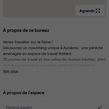
Agrandir
À propos de ce bureau
Venez travailler sur la Seine !
Découvrez un coworking unique à Asnières : une péniche
aménagée en espace de travail flottant.
20 postes de travail et des salles de réunion inédites, dont
un bateau électrique et solaire, pour une expérience
professionnelle hors du commun.
Voir plus
Rejoignez une communauté engagée ! En devenant
membre, vous soutenez un projet qui vise à revitaliser et
préserver la Seine, tout en réinventant notre lien avec les
À propos de l'espace
fleuves.
Un cadre inspirant, une démarche écologique, une
ambiance conviviale : venez travailler autrement.
Parking payant