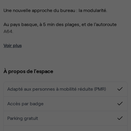
Une nouvelle approche du bureau : la modularité.
Au pays basque, à 5 min des plages, et de l’autoroute
A64.
Bureaux individuels à louer tout compris (internet,
Voir plus
photocopieur, salle de réunion partagée, ménage, place
de parking...).
À propos de l'espace
Disponibles immédiatement
Adapté aux personnes à mobilité réduite (PMR)
Accès par badge
Parking gratuit