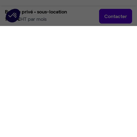
Bureau privé •
sous-location
Contacter
1 100 €
HT par mois
Accueil
Rechercher
Connexion
Plus
Accueil
Location bureaux Lyon
Location bureaux Lyon 3