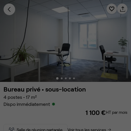
Bureau privé •
sous-location
4
postes
•
17
m²
Dispo immédiatement
1 100 €
HT par mois
Salle de réunion partagée
Voir tous les services