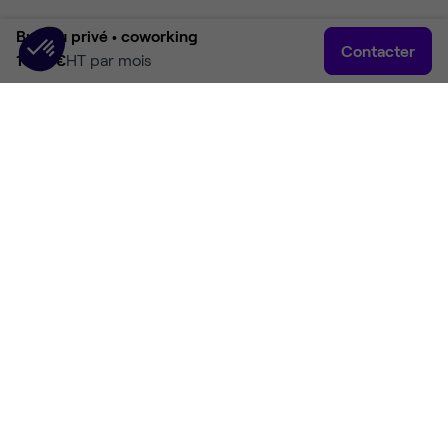
Bureau privé •
coworking
Contacter
1 814 €
HT par mois
Accueil
Rechercher
Connexion
Plus
Accueil
Coworking Marcq-en-Barœul