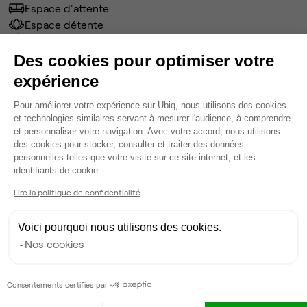
Espace d'attente
Espace détente
Ménage
Tables / chaises
Des cookies pour optimiser votre
Voir plus
expérience
Plateforme de Gestion du Consentem
Pour améliorer votre expérience sur Ubiq, nous utilisons des cookies
Ma sélection de bureau
et technologies similaires servant à mesurer l'audience, à comprendre
et personnaliser votre navigation. Avec votre accord, nous utilisons
Bureau privé
• 1er étage
des cookies pour stocker, consulter et traiter des données
personnelles telles que votre visite sur ce site internet, et les
Axeptio consent
identifiants de cookie.
5
postes • 25 m²
1 814 €
Lire la politique de confidentialité
Dispo
Voici pourquoi nous utilisons des cookies.
Modifier
Nos cookies
Autres bureaux de cet espace :
Bureau privé
• 1er étage
Consentements certifiés par