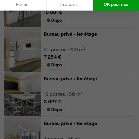
Fermer
Je choisis
OK pour moi
30
postes • 150 m²
10 881 €
Dispo
Bureau privé
• 1er étage
20
postes • 100 m²
7 254 €
Dispo
Bureau privé
• 1er étage
10
postes • 50 m²
3 627 €
Dispo
Bureau privé
• 1er étage
7
postes • 35 m²