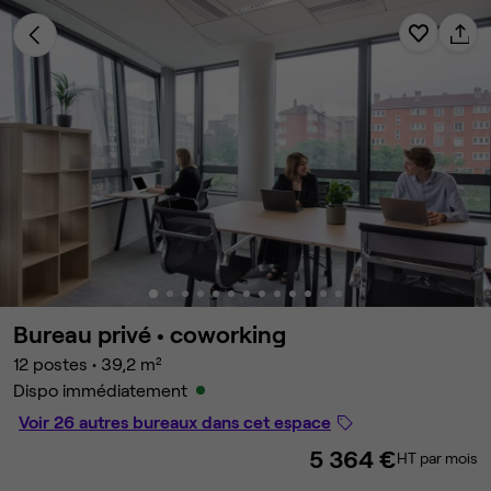
Bureau privé •
coworking
12 postes
•
39,2 m²
Dispo immédiatement
Voir 26 autres bureaux dans cet espace
5 364 €
HT par mois