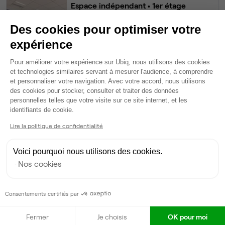
Espace indépendant
• 1er étage
Des cookies pour optimiser votre
24
postes • 80,7 m²
expérience
11 160 €
Dispo
Plateforme de Gestion du Consentem
Pour améliorer votre expérience sur Ubiq, nous utilisons des cookies
et technologies similaires servant à mesurer l'audience, à comprendre
Espace indépendant
• 1er étage
et personnaliser votre navigation. Avec votre accord, nous utilisons
des cookies pour stocker, consulter et traiter des données
personnelles telles que votre visite sur ce site internet, et les
20
postes • 79,5 m²
Axeptio consent
identifiants de cookie.
9 300 €
Lire la politique de confidentialité
Dispo
Bureau privé
• 1er étage
Voici pourquoi nous utilisons des cookies.
Nos cookies
12
postes • 39,8 m²
5 580 €
Consentements certifiés par
Dispo
Fermer
Je choisis
OK pour moi
Bureau privé
• RDC