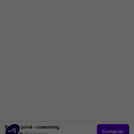
Bureau privé •
coworking
Contacter
5 364 €
HT par mois