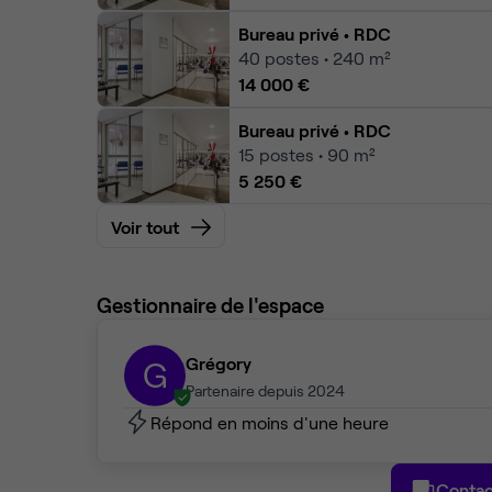
Bureau privé
• RDC
40
postes • 240 m²
14 000 €
Bureau privé
• RDC
15
postes • 90 m²
5 250 €
Voir tout
Gestionnaire de l'espace
Grégory
G
Partenaire depuis 2024
Répond en moins d'une heure
Contac