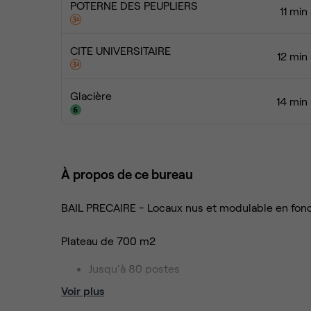
POTERNE DES PEUPLIERS
11 min
CITE UNIVERSITAIRE
12 min
Glacière
14 min
À propos de ce bureau
BAIL PRECAIRE - Locaux nus et modulable en fonc
Plateau de 700 m2
Jusqu'à 80 postes
Un espace accueil
Voir plus
Plusieurs Open space, bureaux et salles de 