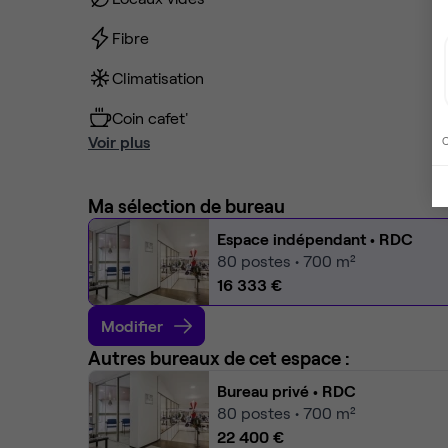
Fibre
Climatisation
Coin cafet'
Voir plus
C
Ma sélection de bureau
Espace indépendant
• RDC
80
postes • 700 m²
16 333 €
Modifier
Autres bureaux de cet espace :
Bureau privé
• RDC
80
postes • 700 m²
22 400 €