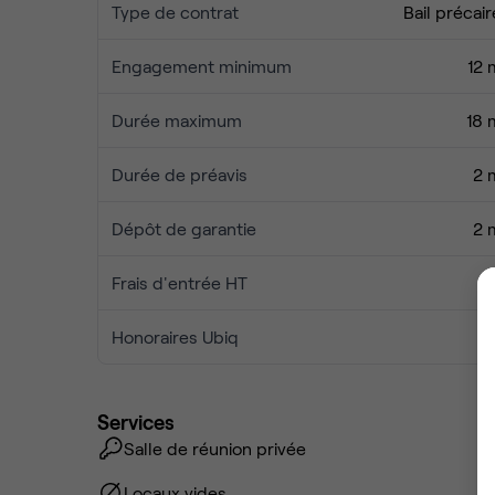
Type de contrat
Bail précair
Engagement minimum
12 
Durée maximum
18 
Durée de préavis
2 
Dépôt de garantie
2 
Frais d'entrée HT
Honoraires Ubiq
Services
Salle de réunion privée
Locaux vides