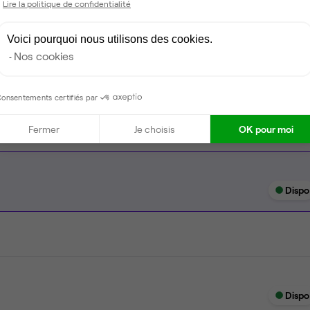
Lire la politique de confidentialité
Espace d'attente
Voici pourquoi nous utilisons des cookies.
Espace extérieur
Nos cookies
Câblage RJ45
onsentements certifiés par
Fermer
Je choisis
OK pour moi
Dispo
Dispo