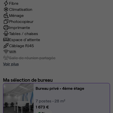
Fibre
Climatisation
Ménage
Photocopieur
Imprimante
Tables / chaises
Espace d'attente
Câblage RJ45
Wifi
Salle de réunion partagée
Voir plus
Ma sélection de bureau
Bureau privé
• 4ème étage
7
postes • 28 m²
1 673 €