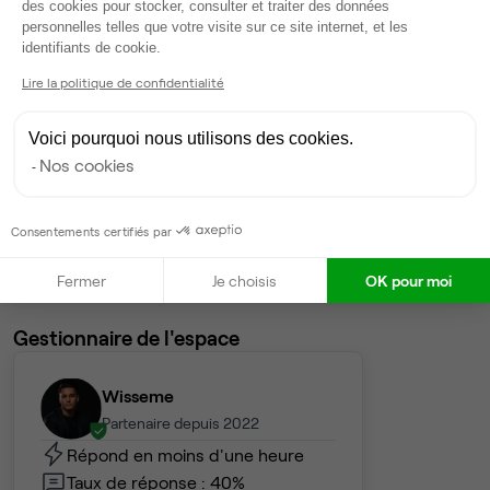
des cookies pour stocker, consulter et traiter des données
2 390 €
personnelles telles que votre visite sur ce site internet, et les
Axeptio consent
identifiants de cookie.
Dispo
Lire la politique de confidentialité
Bureau privé
• 4ème étage
Voici pourquoi nous utilisons des cookies.
8
postes • 32 m²
Nos cookies
1 912 €
Dispo
Consentements certifiés par
Voir tout
Fermer
Je choisis
OK pour moi
Gestionnaire de l'espace
Wisseme
Partenaire depuis 2022
Répond en moins d'une heure
Taux de réponse : 40%