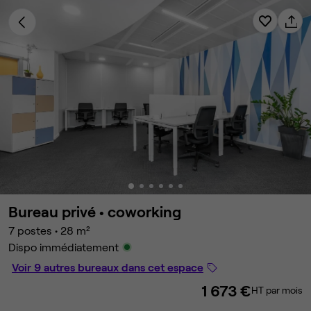
Bureau privé •
coworking
7 postes
•
28 m²
Dispo immédiatement
Voir 9 autres bureaux dans cet espace
1 673 €
HT par mois