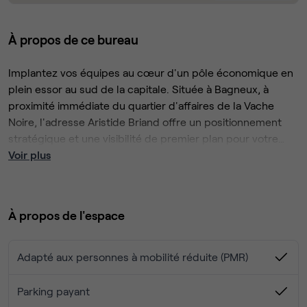
À propos de ce bureau
Implantez vos équipes au cœur d'un pôle économique en
plein essor au sud de la capitale. Située à Bagneux, à
proximité immédiate du quartier d'affaires de la Vache
Noire, l'adresse Aristide Briand offre un positionnement
stratégique et une visibilité de premier plan pour votre
entreprise.
Voir plus
Ce centre bénéficie d'une excellente desserte (Métro
ligne 4, réseau RER et axes routiers majeurs) et s'inscrit au
sein d'un écosystème hautement dynamique. Sa proximité
À propos de l'espace
avec les pôles de recherche et d'innovation franciliens en
fait un emplacement de choix pour les acteurs du
numérique, du design, ainsi que pour les secteurs de
Adapté aux personnes à mobilité réduite (PMR)
l'ingénierie et de la construction, portés par le
Les infrastructures ont été pensées pour conjuguer
développement urbain du territoire.
performance et prestige :
Parking payant