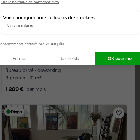
Lire la politique de confidentialité
Voici pourquoi nous utilisons des cookies.
Nos cookies
onsentements certifiés par
Fermer
Je choisis
OK pour moi
Boulevard de Strasbourg, Paris 10
Bureau privé • coworking
2
3 postes • 10 m
1 200 €
par mois
Dispo