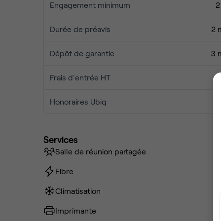
Engagement minimum
2
Durée de préavis
2 
Dépôt de garantie
3 
Frais d'entrée HT
Honoraires Ubiq
Services
Salle de réunion partagée
Fibre
Climatisation
Imprimante