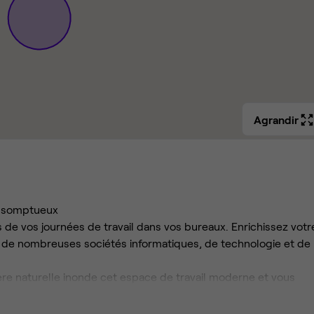
Agrandir
t somptueux
s de vos journées de travail dans vos bureaux. Enrichissez votr
e de nombreuses sociétés informatiques, de technologie et de
mière naturelle inonde cet espace de travail moderne et vous
s un environnement dynamique.
re dans l'un des parcs des environs ou descendez la rue pour