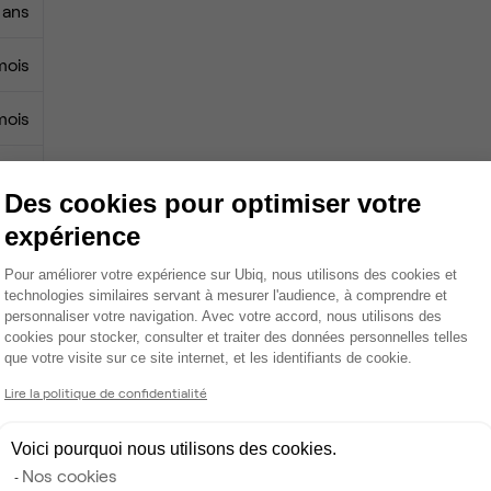
 ans
mois
mois
0 €
Des cookies pour optimiser votre
0 €
expérience
Plateforme de Gestion du Consentemen
Pour améliorer votre expérience sur Ubiq, nous utilisons des cookies et
technologies similaires servant à mesurer l'audience, à comprendre et
personnaliser votre navigation. Avec votre accord, nous utilisons des
Tables / chaises
cookies pour stocker, consulter et traiter des données personnelles telles
que votre visite sur ce site internet, et les identifiants de cookie.
Axeptio consent
Écran TV
Lire la politique de confidentialité
Espace d'attente
Voici pourquoi nous utilisons des cookies.
Câblage RJ45
Nos cookies