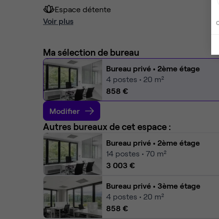
Espace détente
Voir plus
C
Ma sélection de bureau
Bureau privé
• 2ème étage
4
postes • 20 m²
858 €
Modifier
Autres bureaux de cet espace :
Bureau privé
• 2ème étage
14
postes • 70 m²
3 003 €
Bureau privé
• 3ème étage
4
postes • 20 m²
858 €