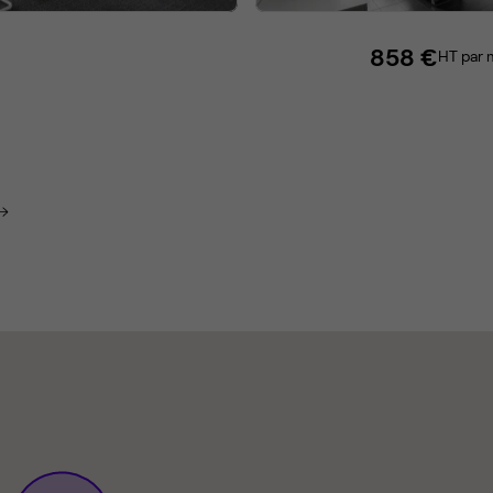
858 €
HT par 