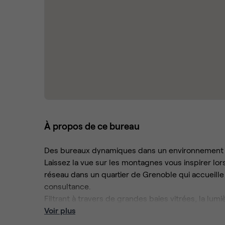
À propos de ce bureau
Des bureaux dynamiques dans un environnemen
Laissez la vue sur les montagnes vous inspirer lor
réseau dans un quartier de Grenoble qui accueill
consultance.
Filtrant à travers de grandes baies vitrées, la lu
permet de donner le meilleur de vous-même dan
Voir plus
Après une journée productive, sortez vous détend