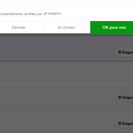
Wifi
onsentements certifiés par
Fermer
Je choisis
OK pour moi
Dispo
Dispo
Dispo