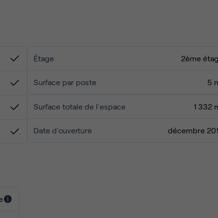
ts ou cafés.
Étage
2ème éta
Surface par poste
5 
Surface totale de l'espace
1 332 
Date d'ouverture
décembre 20
e