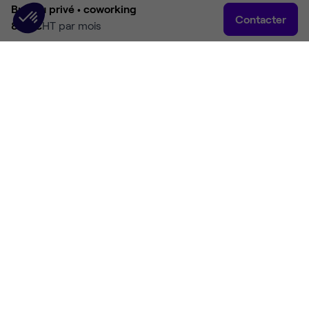
Bureau privé •
coworking
Contacter
858 €
HT par mois
Accueil
Rechercher
Connexion
Plus
Accueil
Coworking Meylan