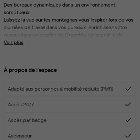
Des bureaux dynamiques dans un environnement
somptueux
Laissez la vue sur les montagnes vous inspirer lors de vos
journées de travail dans vos bureaux. Enrichissez votre
réseau dans un quartier de Grenoble qui accueille de
nombreuses sociétés informatiques, de technologie et de
Voir plus
consultance.
Filtrant à travers de grandes baies vitrées, la lumière
naturelle inonde cet espace de travail moderne et vous
À propos de l'espace
permet de donner le meilleur de vous-même dans un
environnement dynamique.
Après une journée productive, sortez vous détendre dans
Adapté aux personnes à mobilité réduite (PMR)
l'un des parcs des environs ou descendez la rue pour
vous offrir un petit en-cas dans l'un des restaurants ou
Accès 24/7
cafés.
Accès par badge
Ascenseur