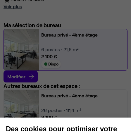
Voir plus
Ma sélection de bureau
Bureau privé
• 4ème étage
6
postes • 21,6 m²
2 100 €
Dispo
Modifier
Autres bureaux de cet espace :
Bureau privé
• 4ème étage
26
postes • 111,4 m²
9 100 €
Dispo
Des cookies pour optimiser votre