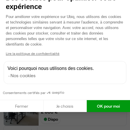
expérience
Bureau privé
• 3ème étage
Plateforme de Gestion du Consentem
Pour améliorer votre expérience sur Ubiq, nous utilisons des cookies
14
postes • 48 m²
et technologies similaires servant à mesurer l'audience, à comprendre
4 900 €
et personnaliser votre navigation. Avec votre accord, nous utilisons
des cookies pour stocker, consulter et traiter des données
Dispo le 31 août
personnelles telles que votre visite sur ce site internet, et les
Axeptio consent
identifiants de cookie.
Bureau privé
• 3ème étage
Lire la politique de confidentialité
11
postes • 38 m²
Voici pourquoi nous utilisons des cookies.
3 850 €
Nos cookies
Dispo
Bureau privé
• 3ème étage
Consentements certifiés par
8
postes • 27,3 m²
Fermer
Je choisis
OK pour moi
2 800 €
Dispo