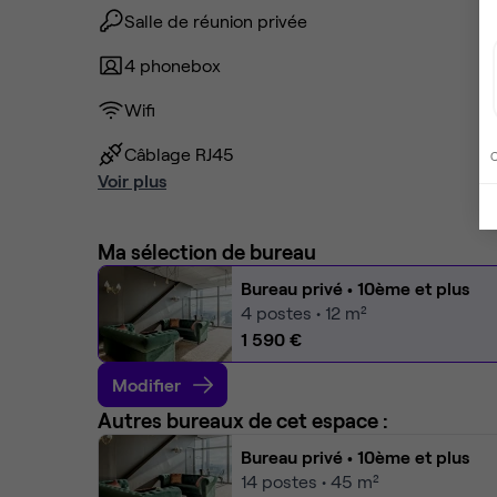
Salle de réunion privée
4 phonebox
Wifi
Câblage RJ45
C
Voir plus
Ma sélection de bureau
Bureau privé
• 10ème et plus
4
postes • 12 m²
1 590 €
Modifier
Autres bureaux de cet espace :
Bureau privé
• 10ème et plus
14
postes • 45 m²