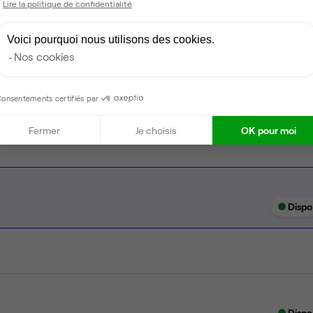
Lire la politique de confidentialité
Coin cafet'
Voici pourquoi nous utilisons des cookies.
Climatisation
Nos cookies
Espace d'attente
Espace détente
onsentements certifiés par
Fermer
Je choisis
OK pour moi
Dispo
Dispo