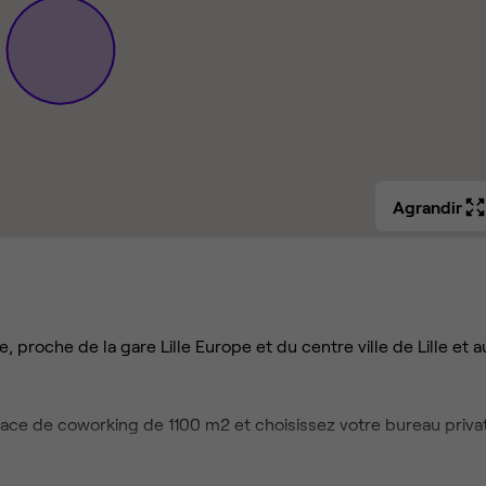
Agrandir
roche de la gare Lille Europe et du centre ville de Lille et a
pace de coworking de 1100 m2 et choisissez votre bureau privat
les de réunion vous vous sentirez comme chez vous. Les plus 