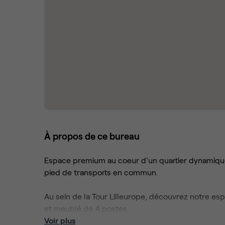
À propos de ce bureau
Espace premium au coeur d'un quartier dynamique, p
pied de transports en commun.
Au sein de la Tour Lilleurope, découvrez notre es
et meublé de 4 postes.
Entre espaces de détente, de restauration et sal
Voir plus