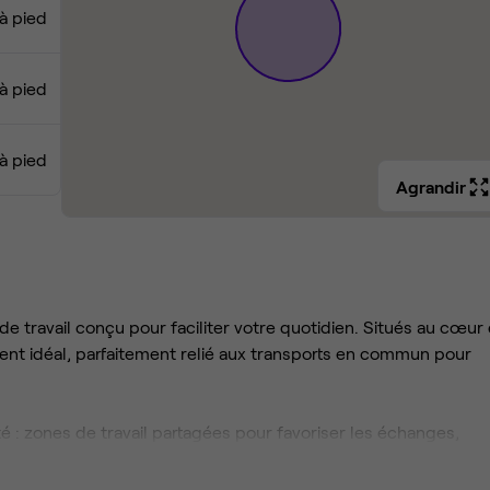
 à pied
 à pied
 à pied
Agrandir
e travail conçu pour faciliter votre quotidien. Situés au cœur
nt idéal, parfaitement relié aux transports en commun pour
 : zones de travail partagées pour favoriser les échanges,
salles dédiées à vos rendez-vous professionnels. Tout est pens
 par une connexion internet fiable et des services sur place po