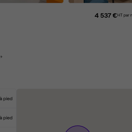
4 537 €
HT par 
 à pied
 à pied