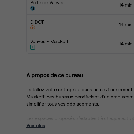
Porte de Vanves
14 min
DIDOT
14 min
Vanves - Malakoff
14 min
À propos de ce bureau
Installez votre entreprise dans un environnement d
Malakoff, ces bureaux bénéficient d’un emplaceme
simplifier tous vos déplacements.
Les espaces proposés s’adaptent à chaque activité
bureaux privatifs pour plus de concentration, et 
Voir plus
pour offrir un cadre efficace et agréable, soutenu