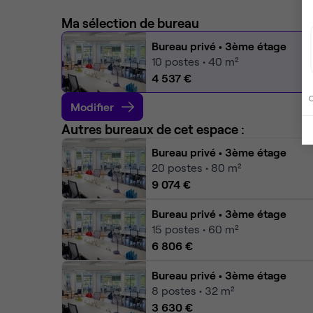
Ma sélection de bureau
Bureau privé
• 3ème étage
10
postes • 40 m²
4 537 €
C
Modifier
Autres bureaux de cet espace :
Bureau privé
• 3ème étage
20
postes • 80 m²
9 074 €
Bureau privé
• 3ème étage
15
postes • 60 m²
6 806 €
Bureau privé
• 3ème étage
8
postes • 32 m²
3 630 €