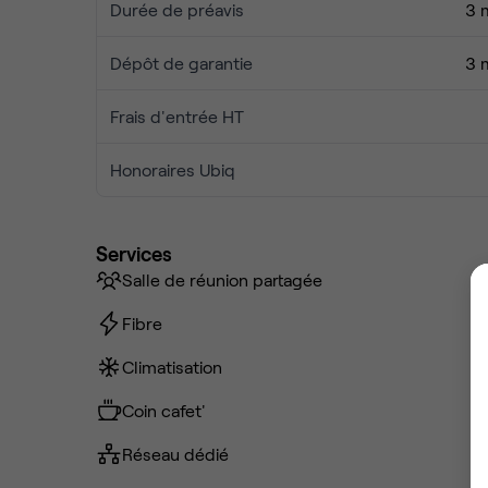
Durée de préavis
3 
Dépôt de garantie
3 
Frais d'entrée HT
Honoraires Ubiq
Services
Salle de réunion partagée
Fibre
Climatisation
Coin cafet'
Réseau dédié