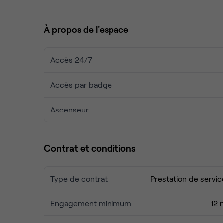
accompagner votre organisation.
Sur place, une équipe attentive veille à votre con
À propos de l'espace
atmosphère professionnelle et conviviale.
À proximité, Malakoff propose de nombreuses opti
Accès 24/7
offre culturelle et gastronomique variée.
Accès par badge
Ascenseur
Contrat et conditions
Type de contrat
Prestation de servic
Engagement minimum
12 