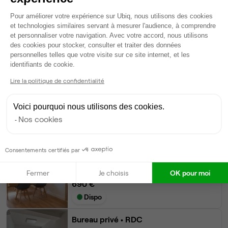
Plateforme de Gestion du Consentem
Pour améliorer votre expérience sur Ubiq, nous utilisons des cookies
Ma sélection de bureau
et technologies similaires servant à mesurer l'audience, à comprendre
et personnaliser votre navigation. Avec votre accord, nous utilisons
Bureau privé
• 1er étage
des cookies pour stocker, consulter et traiter des données
personnelles telles que votre visite sur ce site internet, et les
Axeptio consent
identifiants de cookie.
3
postes • 18 m²
690 €
Lire la politique de confidentialité
Dispo le 31 août
Voici pourquoi nous utilisons des cookies.
Modifier
Nos cookies
Autres bureaux de cet espace :
Bureau privé
• 1er étage
Consentements certifiés par
3
postes • 18 m²
Fermer
Je choisis
OK pour moi
690 €
Dispo
Bureau privé
• RDC