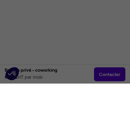
Bureau privé •
coworking
Contacter
690 €
HT par mois
Accueil
Rechercher
Connexion
Plus