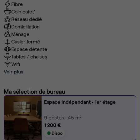
Fibre
Coin cafet'
Réseau dédié
Domiciliation
Ménage
Casier fermé
Espace détente
Tables / chaises
Wifi
Voir plus
Ma sélection de bureau
Espace indépendant
• 1er étage
9
postes • 45 m²
1 200 €
Dispo