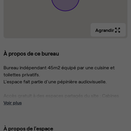
Agrandir
À propos de ce bureau
Bureau indépendant 45m2 équipé par une cuisine et
toilettes privatifs.
L'espace fait partie d'une pépinière audiovisuelle.
Accès gratuit à des espaces partagés du site : Cabines
d'intimité, phonebooths, mezzanine, cuisines et
Voir plus
kitchenettes partagés...
1200 euros HT charges comprises hors électricité
À propos de l'espace
Accès 24H/7