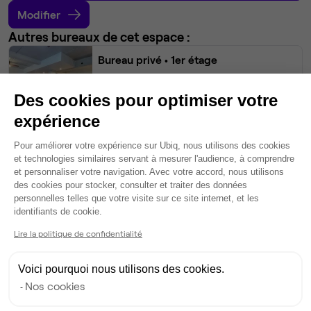
Modifier
Autres bureaux de cet espace :
Bureau privé
• 1er étage
10
postes • 48 m²
Des cookies pour optimiser votre
2 000 €
expérience
Dispo
Plateforme de Gestion du Consentem
Pour améliorer votre expérience sur Ubiq, nous utilisons des cookies
Bureau privé
• 1er étage
et technologies similaires servant à mesurer l'audience, à comprendre
et personnaliser votre navigation. Avec votre accord, nous utilisons
des cookies pour stocker, consulter et traiter des données
8
postes • 39 m²
personnelles telles que votre visite sur ce site internet, et les
Axeptio consent
1 600 €
identifiants de cookie.
Dispo
Lire la politique de confidentialité
Bureau privé
• 1er étage
Voici pourquoi nous utilisons des cookies.
Nos cookies
6
postes • 33 m²
1 500 €