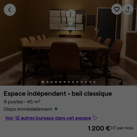
Espace indépendant •
bail classique
9 postes
•
45 m²
Dispo immédiatement
Voir 12 autres bureaux dans cet espace
1 200 €
HT par mois