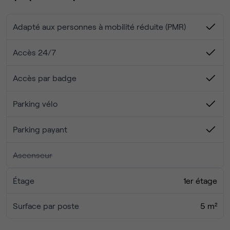
Possibilité de domiciliation, réception collis
Wifi inclus
Adapté aux personnes à mobilité réduite (PMR)
Disponible immédiatement
Accès 24/7
Accès par badge
Parking vélo
Parking payant
Ascenseur
Étage
1er étage
Surface par poste
5 m²