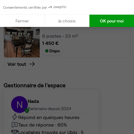
Dispo
Consentements certifiés par
Bureau privé
• 1er étage
Fermer
Je choisis
OK pour moi
6
postes • 33 m²
1 450 €
Dispo
Voir tout
Gestionnaire de l'espace
Nada
N
Partenaire depuis 2024
Répond en quelques heures
Taux de réponse : 60%
Locataires trouvés sur Ubiq : 5