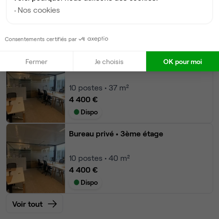
Nos cookies
16
postes • 50 m²
6 990 €
Consentements certifiés par
Dispo le 30 sept
Fermer
Je choisis
OK pour moi
Bureau privé
• 3ème étage
10
postes • 37 m²
4 400 €
Dispo
Bureau privé
• 3ème étage
10
postes • 40 m²
4 400 €
Dispo
Voir tout