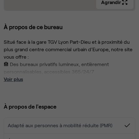
Agrandir
À propos de ce bureau
Situé face à la gare TGV Lyon Part-Dieu et à proximité du
plus grand centre commercial urbain d’Europe, notre site
vous offre :
🏣 Des bureaux privatifs lumineux, entièrement
personnalisables, accessibles 365/24/7
🪑 Un mobilier ergonomique
Voir plus
📅 Des salles de réunion équipées pour vos rendez-vous
professionnels
🖥️ Des espaces de coworking pour vos collaborateurs
À propos de l'espace
🍽️ Un bar et une offre de restauration responsable
🌿 Un jardin suspendu pour des pauses au vert
🍵 Des tisaneries et salons cosy pour des moments de
Adapté aux personnes à mobilité réduite (PMR)
détente
📶 Wifi sécurisé et reprographie