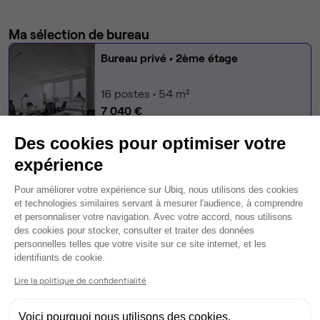
Ma sélection de bureau
Bureau privé
• 2ème étage
16
postes • 54 m²
7 040 €
Dispo le 31 août
Des cookies pour optimiser votre
Modifier
expérience
Autres bureaux de cet espace :
Plateforme de Gestion du Consentem
Pour améliorer votre expérience sur Ubiq, nous utilisons des cookies
et technologies similaires servant à mesurer l'audience, à comprendre
Bureau privé
• 4ème étage
et personnaliser votre navigation. Avec votre accord, nous utilisons
des cookies pour stocker, consulter et traiter des données
62
postes • 550 m²
personnelles telles que votre visite sur ce site internet, et les
Axeptio consent
identifiants de cookie.
39 300 €
Dispo
Lire la politique de confidentialité
Bureau privé
• 4ème étage
Voici pourquoi nous utilisons des cookies.