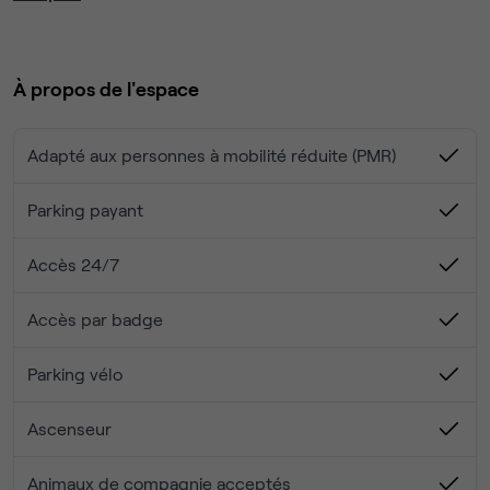
parkings disponibles en sous-sol).
Services compris : accès 24/7, salle de reunion de 12
À propos de l'espace
personnes, deux cabines de reunion pour 4 personnes,
fibre optique redondante et sécurisée, wifi 6, espace
cuisine, salle de detente, terrasse extérieure, toilettes,
Adapté aux personnes à mobilité réduite (PMR)
douche, ménage, electricité, domiciliation. Parking en
option.
Parking payant
Accès 24/7
Accès par badge
Parking vélo
Ascenseur
Animaux de compagnie acceptés