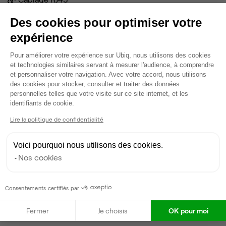
Fibre
Des cookies pour optimiser votre
Coin cafet'
expérience
Climatisation
Espace d'attente
Plateforme de Gestion du Consentem
Pour améliorer votre expérience sur Ubiq, nous utilisons des cookies
Voir plus
et technologies similaires servant à mesurer l'audience, à comprendre
et personnaliser votre navigation. Avec votre accord, nous utilisons
des cookies pour stocker, consulter et traiter des données
Gestionnaire de l'espace
personnelles telles que votre visite sur ce site internet, et les
Axeptio consent
identifiants de cookie.
William
Lire la politique de confidentialité
Partenaire depuis 2022
Voici pourquoi nous utilisons des cookies.
Répond en moins de deux jours
Nos cookies
Taux de réponse : 70%
Locataires trouvés sur Ubiq : 4
Consentements certifiés par
Contacter
Fermer
Je choisis
OK pour moi