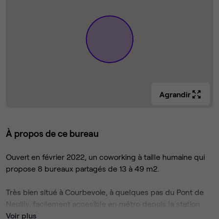
Agrandir
À propos de ce bureau
Ouvert en février 2022, un coworking à taille humaine qui
propose 8 bureaux partagés de 13 à 49 m2.
Très bien situé à Courbevoie, à quelques pas du Pont de
Neuilly, facilement accesible en métro depuis la station
Esplanade de la défense et en voiture (plusieurs places de
Voir plus