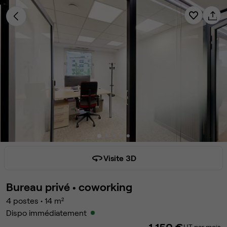
Visite 3D
Bureau privé •
coworking
4
postes
•
14
m²
Dispo immédiatement
HT par mois