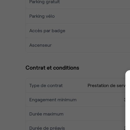
Parking gratuit
Parking vélo
Accès par badge
Ascenseur
Contrat et conditions
Type de contrat
Prestation de servic
Engagement minimum
3 
Durée maximum
2
Durée de préavis
3 