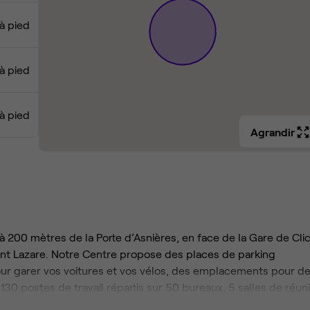
 à pied
 à pied
 à pied
Agrandir
à 200 mètres de la Porte d’Asnières, en face de la Gare de Cli
Saint Lazare. Notre Centre propose des places de parking
r garer vos voitures et vos vélos, des emplacements pour d
130 postes de travail répartis sur 50 bureaux, 5 salles de réun
s, une belle terrasse extérieure avec salons de jardin, une vr