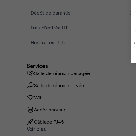
Dépôt de garantie
3 
Frais d'entrée HT
8
Honoraires Ubiq
C
Services
Salle de réunion partagée
Salle de réunion privée
Wifi
Accès serveur
Câblage RJ45
Voir plus