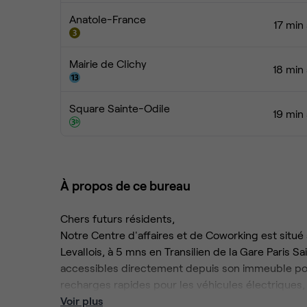
Anatole-France
17 min
Mairie de Clichy
18 min
Square Sainte-Odile
19 min
À propos de ce bureau
Chers futurs résidents,
Notre Centre d'affaires et de Coworking est situé 
Levallois, à 5 mns en Transilien de la Gare Paris 
accessibles directement depuis son immeuble pou
recharges rapides pour les véhicules électriques, 
équipées d'écrans interactifs pour 4 à 60 personne
Voir plus