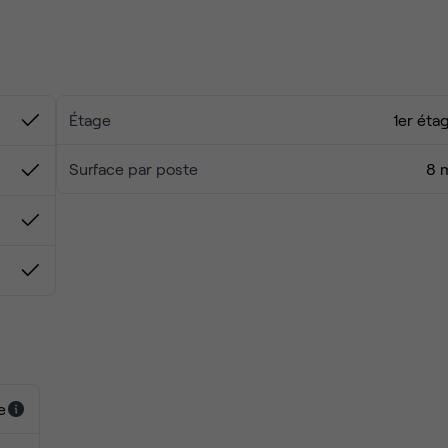
Étage
1er éta
Surface par poste
8 
e