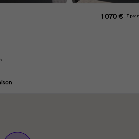
1 070 €
HT par 
aison