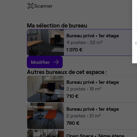
Scanner
Ma sélection de bureau
Bureau privé
• 1er étage
4
postes • 32 m²
C
1 070 €
Modifier
Autres bureaux de cet espace :
Bureau privé
• 1er étage
2
postes • 19 m²
710 €
Bureau privé
• 1er étage
2
postes • 21 m²
790 €
Open Space
• 3ème étage