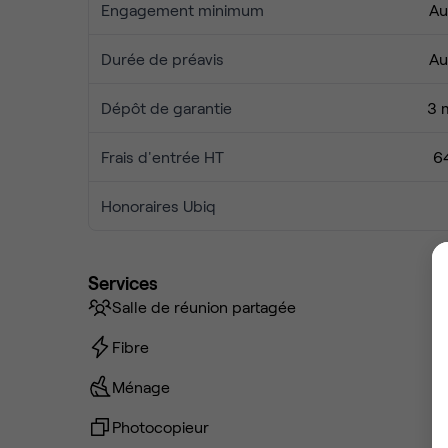
Engagement minimum
Au
Durée de préavis
Au
Dépôt de garantie
3 
Frais d'entrée HT
6
Honoraires Ubiq
Services
Salle de réunion partagée
Fibre
Ménage
Photocopieur