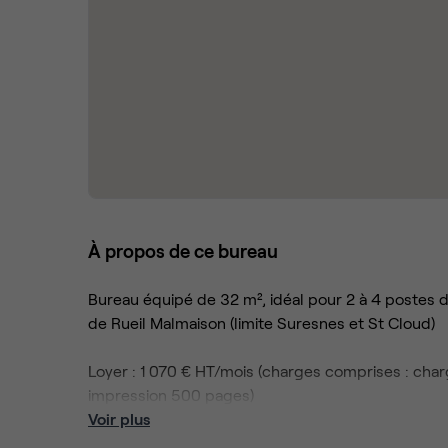
À propos de ce bureau
Bureau équipé de 32 m², idéal pour 2 à 4 postes de 
de Rueil Malmaison (limite Suresnes et St Cloud)
Loyer : 1 070 € HT/mois (charges comprises : charg
impression 500 pages)
Taxe sur les bureaux en Ile de France
Voir plus