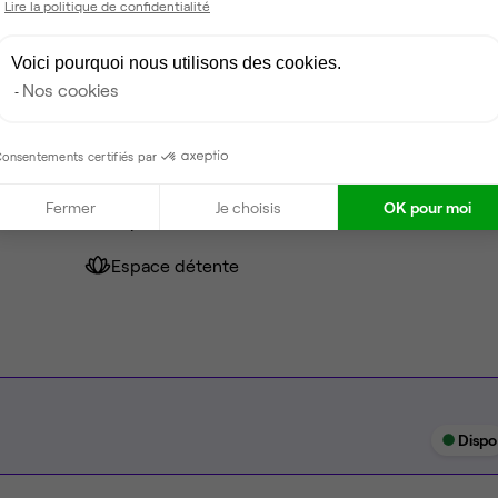
Lire la politique de confidentialité
Voici pourquoi nous utilisons des cookies.
Fibre
Nos cookies
Coin cafet'
onsentements certifiés par
Climatisation
Fermer
Je choisis
OK pour moi
Espace d'attente
Espace détente
Dispo