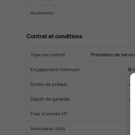
À noter aussi que notre réseau est national : vo
Ascenseur
France.
Pensez à venir visiter !
Contrat et conditions
Type de contrat
Prestation de servic
Engagement minimum
12 
Durée de préavis
Au
Dépôt de garantie
Au
Frais d'entrée HT
Honoraires Ubiq