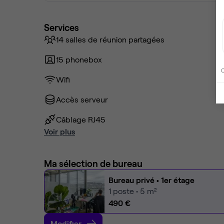
Services
14 salles de réunion partagées
15 phonebox
C
Wifi
Accès serveur
Câblage RJ45
Voir plus
Ma sélection de bureau
Bureau privé
• 1er étage
1
poste • 5 m²
490 €
Modifier