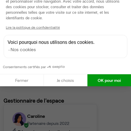
et personnaliser votre navigation. Avec votre accord, nous utilisons
des cookies pour stocker, consulter et traiter des données
4
postes • 18 m²
personnelles telles que votre visite sur ce site internet, et les
Axeptio consent
2 678 €
identifiants de cookie.
Dispo
Lire la politique de confidentialité
Bureau privé
• 7ème étage
Voici pourquoi nous utilisons des cookies.
Nos cookies
4
postes • 18 m²
2 678 €
Dispo
Consentements certifiés par
Voir tout
Fermer
Je choisis
OK pour moi
Gestionnaire de l'espace
Caroline
Partenaire depuis 2022