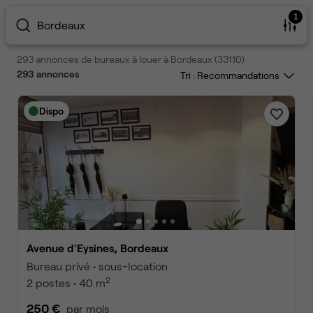
1
Bordeaux
293 annonces de bureaux à louer à Bordeaux (33110)
293
annonces
Tri :
Dispo
Avenue d'Eysines, Bordeaux
Bureau privé • sous-location
2
2 postes • 40 m
250 €
par mois