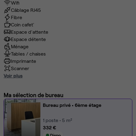
Wifi
Câblage RJ45
Fibre
Coin cafet'
Espace d'attente
Espace détente
Ménage
Tables / chaises
Imprimante
Scanner
Voir plus
Ma sélection de bureau
Bureau privé
• 6ème étage
1
poste • 5 m²
332 €
Dispo