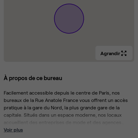
Agrandir
À propos de ce bureau
Facilement accessible depuis le centre de Paris, nos
bureaux de la Rue Anatole France vous offrent un accès
pratique à la gare du Nord, la plus grande gare de la
capitale. Situés dans un espace moderne, nos locaux
accueillent des entreprises de mode et des agences
média, bénéficiant de lignes de bus et de métro à
Voir plus
proximité pour faciliter les déplacements de vos clients et
Augmentez votre productivité dans un environnement