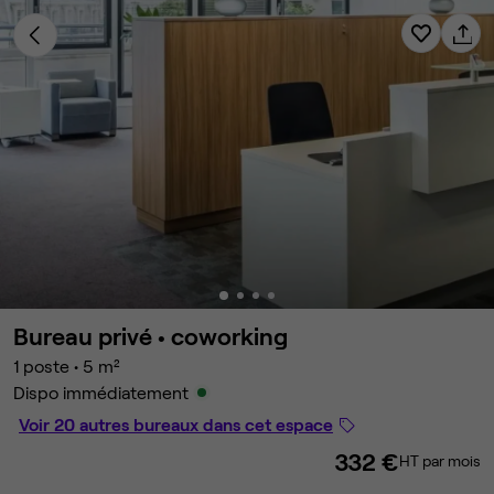
Bureau privé •
coworking
1 poste
•
5 m²
Dispo immédiatement
Voir 20 autres bureaux dans cet espace
332 €
HT par mois