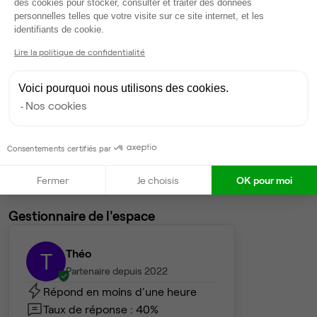
des cookies pour stocker, consulter et traiter des données
1 989 €
personnelles telles que votre visite sur ce site internet, et les
Axeptio consent
identifiants de cookie.
Dispo
Lire la politique de confidentialité
Bureau privé
• 6ème étage
Voici pourquoi nous utilisons des cookies.
5
postes • 25 m²
Nos cookies
1 658 €
Dispo
Consentements certifiés par
Voir tout
Fermer
Je choisis
OK pour moi
Gestionnaire de l'espace
Théo
T
Partenaire depuis 2022
Répond en moins d'une heure
Taux de réponse : 40%