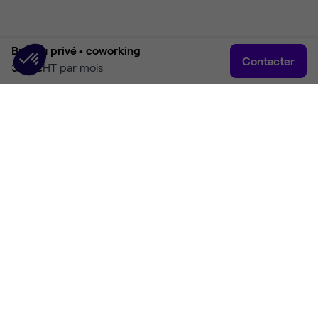
Bureau privé •
coworking
Contacter
332 €
HT par mois
Accueil
Rechercher
Connexion
Plus
Accueil
Coworking Levallois-Perret