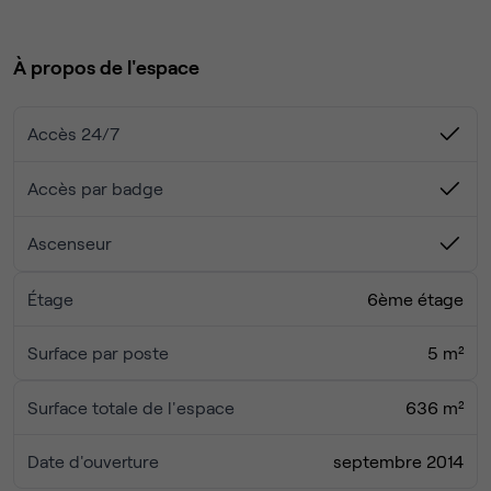
collaborateurs.
contemporain et lumineux, aménagé avec style et
bénéficiant d’une abondante lumière naturelle grâce à de
À propos de l'espace
grandes baies vitrées. Pour une pause bien méritée,
profitez des cafés et restaurants à proximité ou
détendez-vous lors d’une promenade dans le parc du
Accès 24/7
quartier pour prendre un bol d’air frais.
Accès par badge
Ascenseur
Étage
6ème étage
Surface par poste
5 m²
Surface totale de l'espace
636 m²
Date d'ouverture
septembre 2014