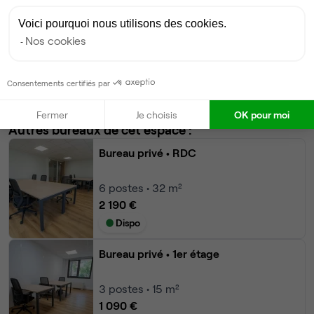
Bureau privé
• RDC
Voici pourquoi nous utilisons des cookies.
Nos cookies
4
postes • 20 m²
1 450 €
Dispo
Consentements certifiés par
Modifier
Fermer
Je choisis
OK pour moi
Autres bureaux de cet espace :
Bureau privé
• RDC
6
postes • 32 m²
2 190 €
Dispo
Bureau privé
• 1er étage
3
postes • 15 m²
1 090 €