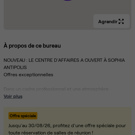
Agrandir
À propos de ce bureau
NOUVEAU : LE CENTRE D'AFFAIRES A OUVERT À SOPHIA
ANTIPOLIS
Offres exceptionnelles
Dans un cadre professionnel et une atmosphère
inspirante, le centre d'affaires propose des abonnements
Voir plus
mensuels, dynamiques, flexibles, avec ou sans
engagement à Sophia Antipolis.
Offre spéciale
Agrandissez vos équipes et vos bureaux à votre rythme
Jusqu'au 30/08/26, profitez d'une offre spéciale pour
dans un centre d'affaires exceptionnel dans les Alpes
toute réservation de salles de réunion !