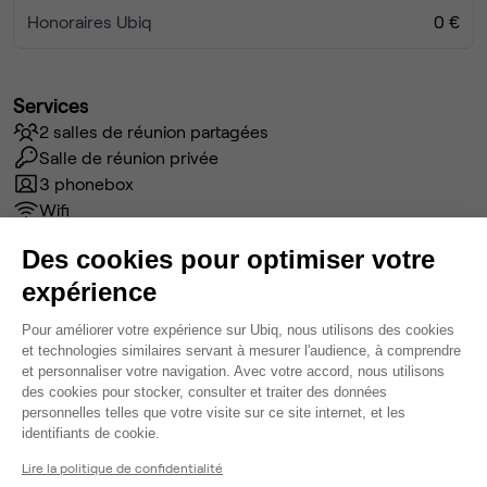
Honoraires Ubiq
0 €
Services
2 salles de réunion partagées
Salle de réunion privée
3 phonebox
Wifi
Accès serveur
Des cookies pour optimiser votre
Câblage RJ45
expérience
Fibre
Coin cafet'
Plateforme de Gestion du Consentem
Pour améliorer votre expérience sur Ubiq, nous utilisons des cookies
Climatisation
et technologies similaires servant à mesurer l'audience, à comprendre
Espace d'attente
et personnaliser votre navigation. Avec votre accord, nous utilisons
Voir plus
des cookies pour stocker, consulter et traiter des données
personnelles telles que votre visite sur ce site internet, et les
Axeptio consent
identifiants de cookie.
Ma sélection de bureau
Lire la politique de confidentialité