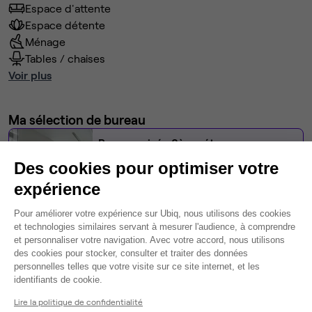
Espace d'attente
Espace détente
Ménage
Tables / chaises
Voir plus
Ma sélection de bureau
Bureau privé
• 8ème étage
Des cookies pour optimiser votre
3
postes • 8,8 m²
expérience
1 243 €
Plateforme de Gestion du Consentem
Dispo
Pour améliorer votre expérience sur Ubiq, nous utilisons des cookies
et technologies similaires servant à mesurer l'audience, à comprendre
et personnaliser votre navigation. Avec votre accord, nous utilisons
Modifier
des cookies pour stocker, consulter et traiter des données
Autres bureaux de cet espace :
personnelles telles que votre visite sur ce site internet, et les
Axeptio consent
identifiants de cookie.
Bureau privé
• 2ème étage
Lire la politique de confidentialité