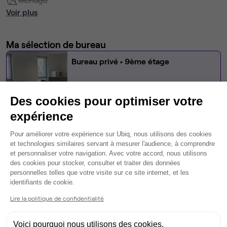
Voir plus
Ma sélection de bureau
Bureau privé
• 9ème étage
4
postes • 16 m²
1 195 €
Des cookies pour optimiser votre
Dispo
expérience
Plateforme de Gestion du Consentem
Modifier
Pour améliorer votre expérience sur Ubiq, nous utilisons des cookies
et technologies similaires servant à mesurer l'audience, à comprendre
Autres bureaux de cet espace :
et personnaliser votre navigation. Avec votre accord, nous utilisons
des cookies pour stocker, consulter et traiter des données
Bureau privé
• 7ème étage
personnelles telles que votre visite sur ce site internet, et les
Axeptio consent
identifiants de cookie.
6
postes • 21 m²
Lire la politique de confidentialité
1 940 €
Dispo
Voici pourquoi nous utilisons des cookies.