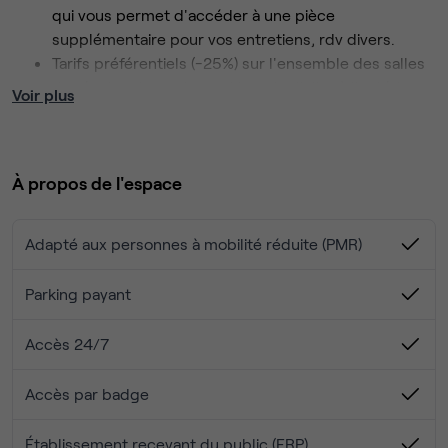
qui vous permet d'accéder à une pièce
supplémentaire pour vos entretiens, rdv divers.
Tarifs préférentiels (-25%) sur l'ensemble des salles
de réunion du centre, nul besoin d'aller à l'extérieur
Voir plus
du centre pour trouver une salle.
Service d'accueil du lundi au vendredi pour accueillir
vos clients, réceptionner vos colis...
À propos de l'espace
Service de conciergerie, pour vous faire gagner du
temps au quotidien (pressing, cordonnerie, livraison
de fruits et légumes...).
Adapté aux personnes à mobilité réduite (PMR)
Affranchissement du courrier : nul besoin d'aller
jusqu’à La Poste, vous nous le déposez à l’accueil.
Parking payant
Forfait de 50 copies/impressions
offertes/mois/bureau
Accès 24/7
Ouverture d'une ligne téléphonique sur demande
(sans frais supplémentaire)
Accès par badge
Café et thé en illimité pour vous et vos invités.
Climatisation et chauffage, pour un confort été
Établissement recevant du public (ERP)
comme hiver