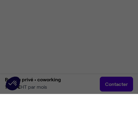
Bureau privé •
coworking
Contacter
1 195 €
HT par mois
Accueil
Rechercher
Connexion
Plus