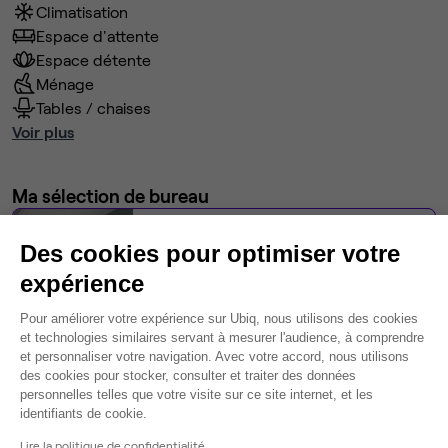
Climatisation
Espace d'attente
Espace détente
Ménage
Tables / chaises
Voir plus
Ma sélection de bureau
Bureau privé
• 1er étage
Des cookies pour optimiser votre
4
postes • 20 m²
expérience
1 451 €
Plateforme de Gestion du Consentem
Pour améliorer votre expérience sur Ubiq, nous utilisons des cookies
Dispo
et technologies similaires servant à mesurer l'audience, à comprendre
et personnaliser votre navigation. Avec votre accord, nous utilisons
Modifier
des cookies pour stocker, consulter et traiter des données
personnelles telles que votre visite sur ce site internet, et les
Autres bureaux de cet espace :
Axeptio consent
identifiants de cookie.
Bureau privé
• 2ème étage
Lire la politique de confidentialité