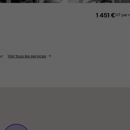
1 451 €
HT par 
ur
Voir tous les services