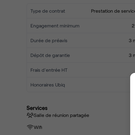
Type de contrat
Prestation de servic
Engagement minimum
2
Durée de préavis
3 
Dépôt de garantie
3 
Frais d'entrée HT
Honoraires Ubiq
Services
Salle de réunion partagée
Wifi