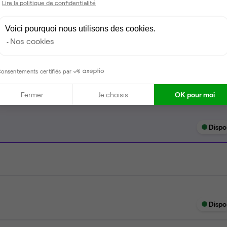
Lire la politique de confidentialité
Espace détente
Ménage
Voici pourquoi nous utilisons des cookies.
Nos cookies
Tables / chaises
onsentements certifiés par
Fermer
Je choisis
OK pour moi
Dispo
Dispo