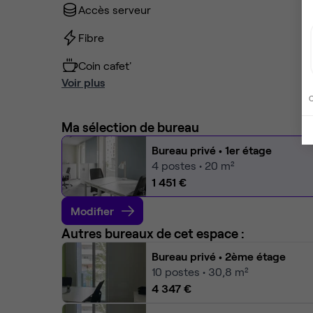
Accès serveur
Fibre
Coin cafet'
Voir plus
C
Ma sélection de bureau
Bureau privé
• 1er étage
4
postes • 20 m²
1 451 €
Modifier
Autres bureaux de cet espace :
Bureau privé
• 2ème étage
10
postes • 30,8 m²
4 347 €