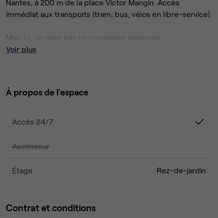
Nantes, à 200 m de la place Victor Mangin. Accès
immédiat aux transports (tram, bus, vélos en libre-service).
Mais ici, ce n’est pas un coworking classique.
Voir plus
Les postes se situent dans un open space lumineux au
style industriel, au sein de locaux professionnels de 115 m²
partagés avec une agence de paysagistes concepteurs.
À propos de l'espace
La grande baie vitrée ouvre directement sur un jardin
arboré et calme, véritable prolongement de l’espace de
Accès 24/7
travail.
Ascenseur
On peut y faire une pause, un déjeuner au soleil, une
réunion informelle ou simplement s’aérer l’esprit entre
Étage
Rez-de-jardin
deux projets.
Un environnement calme et inspirant, au sein d’une équipe
Contrat et conditions
créative, propice à une ambiance à la fois professionnelle