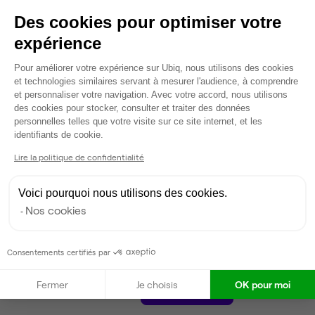
Coin cafet'
designers, créatifs ou petites équipes recherchant un
Des cookies pour optimiser votre
Espace détente
cadre de travail flexible, professionnel… avec un vrai
expérience
Ménage
extérieur.
Tables / chaises
Plateforme de Gestion du Consentem
Pour améliorer votre expérience sur Ubiq, nous utilisons des cookies
Imprimante
Contactez-moi pour plus d’informations ou pour organiser
et technologies similaires servant à mesurer l'audience, à comprendre
Scanner
une visite.
et personnaliser votre navigation. Avec votre accord, nous utilisons
Photocopieur
des cookies pour stocker, consulter et traiter des données
personnelles telles que votre visite sur ce site internet, et les
Voir plus
Axeptio consent
identifiants de cookie.
Lire la politique de confidentialité
Gestionnaire de l'espace
Voici pourquoi nous utilisons des cookies.
Théo
T
Nos cookies
Partenaire depuis 2026
Répond en quelques heures
Consentements certifiés par
Fermer
Je choisis
OK pour moi
Contacter