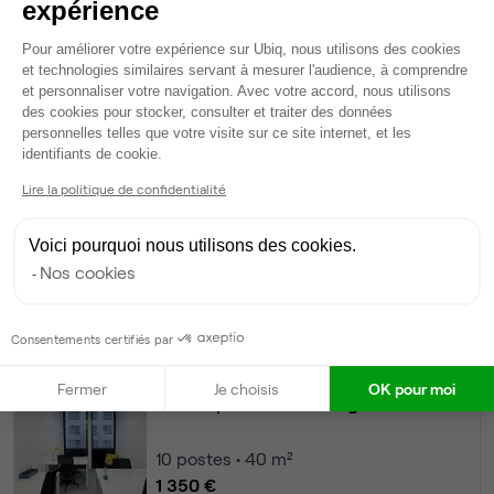
expérience
Modifier
Plateforme de Gestion du Consentem
Autres bureaux de cet espace :
Pour améliorer votre expérience sur Ubiq, nous utilisons des cookies
et technologies similaires servant à mesurer l'audience, à comprendre
Bureau privé
• 4ème étage
et personnaliser votre navigation. Avec votre accord, nous utilisons
des cookies pour stocker, consulter et traiter des données
personnelles telles que votre visite sur ce site internet, et les
20
postes • 80 m²
Axeptio consent
identifiants de cookie.
2 700 €
Lire la politique de confidentialité
Dispo
Bureau privé
• 4ème étage
Voici pourquoi nous utilisons des cookies.
Nos cookies
15
postes • 60 m²
2 025 €
Consentements certifiés par
Dispo
Fermer
Je choisis
OK pour moi
Bureau privé
• 4ème étage
10
postes • 40 m²
1 350 €