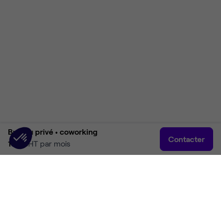
Bureau privé •
coworking
Contacter
135 €
HT par mois
Accueil
Rechercher
Connexion
Plus