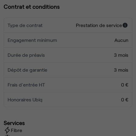
d'accessibilité (PMR). Le bâtiment s'inscrit au sein d'un
Contrat et conditions
écosystème dynamique, à proximité immédiate de pôles
commerciaux proposant une sélection de restaurants de
Type de contrat
Prestation de service
qualité.
PHOTOS NON CONTRACTUELLES
Engagement minimum
Aucun
Durée de préavis
3 mois
Dépôt de garantie
3 mois
Frais d'entrée HT
0 €
Honoraires Ubiq
0 €
Services
Fibre