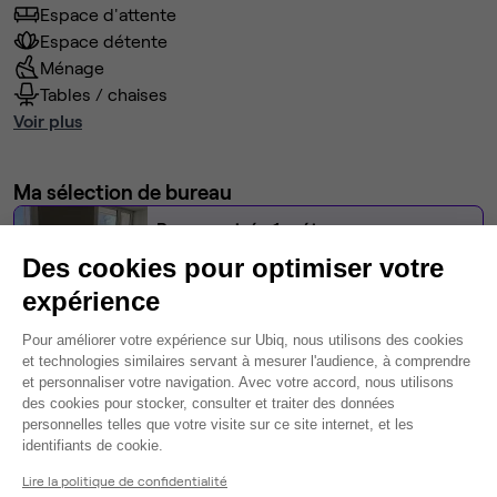
Espace d'attente
Espace détente
Ménage
Tables / chaises
Voir plus
Ma sélection de bureau
Bureau privé
• 1er étage
Des cookies pour optimiser votre
3
postes • 10,8 m²
expérience
903 €
Plateforme de Gestion du Consentem
Dispo
Pour améliorer votre expérience sur Ubiq, nous utilisons des cookies
et technologies similaires servant à mesurer l'audience, à comprendre
et personnaliser votre navigation. Avec votre accord, nous utilisons
Modifier
des cookies pour stocker, consulter et traiter des données
Autres bureaux de cet espace :
personnelles telles que votre visite sur ce site internet, et les
Axeptio consent
identifiants de cookie.
Bureau privé
• 2ème étage
Lire la politique de confidentialité