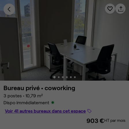
Bureau privé •
coworking
3 postes
•
10,79 m²
Dispo immédiatement
Voir 41 autres bureaux dans cet espace
903 €
HT par mois