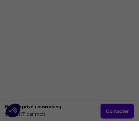
Bureau privé •
coworking
Contacter
903 €
HT par mois
Accueil
Rechercher
Connexion
Plus