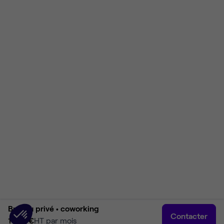
Bureau privé •
coworking
Contacter
1 474 €
HT par mois
Accueil
Rechercher
Connexion