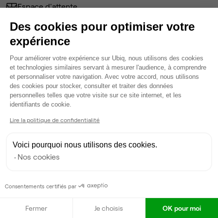
Espace d'attente
Ménage
Des cookies pour optimiser votre
Tables / chaises
expérience
Écran TV
Coin stockage
Plateforme de Gestion du Consentem
Pour améliorer votre expérience sur Ubiq, nous utilisons des cookies
Voir plus
et technologies similaires servant à mesurer l'audience, à comprendre
et personnaliser votre navigation. Avec votre accord, nous utilisons
des cookies pour stocker, consulter et traiter des données
Ma sélection de bureau
personnelles telles que votre visite sur ce site internet, et les
Axeptio consent
identifiants de cookie.
Bureau privé
• 1er étage
Lire la politique de confidentialité
6
postes • 24 m²
Voici pourquoi nous utilisons des cookies.
1 474 €
Nos cookies
Dispo
Modifier
Consentements certifiés par
Autres bureaux de cet espace :
Fermer
Je choisis
OK pour moi
Espace indépendant
• 1er étage