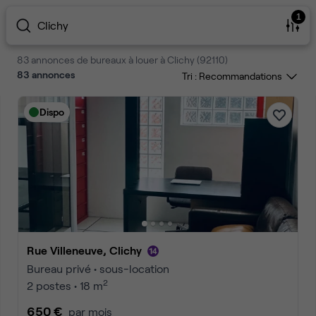
1
Clichy
83 annonces de bureaux à louer à Clichy (92110)
83
annonces
Tri :
Dispo
Rue Villeneuve, Clichy
Bureau privé • sous-location
2
2 postes • 18 m
650 €
par mois