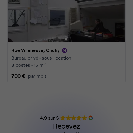
Rue Villeneuve, Clichy
Bureau privé • sous-location
2
3 postes • 15 m
700 €
par mois
4.9
sur 5
Recevez