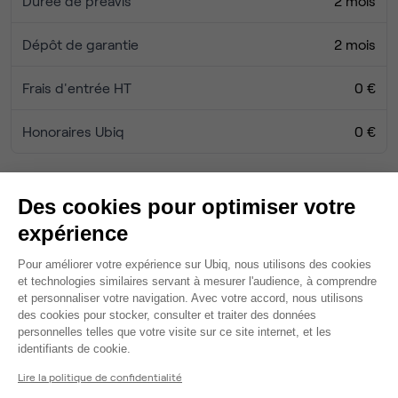
Durée de préavis
2 mois
Dépôt de garantie
2 mois
Frais d'entrée HT
0 €
Honoraires Ubiq
0 €
Services
Des cookies pour optimiser votre
Fibre
expérience
Coin cafet'
Plateforme de Gestion du Consentem
Coin stockage
Pour améliorer votre expérience sur Ubiq, nous utilisons des cookies
et technologies similaires servant à mesurer l'audience, à comprendre
Tables / chaises
et personnaliser votre navigation. Avec votre accord, nous utilisons
Câblage RJ45
des cookies pour stocker, consulter et traiter des données
Wifi
personnelles telles que votre visite sur ce site internet, et les
Axeptio consent
Ménage
identifiants de cookie.
Salle de réunion partagée
Lire la politique de confidentialité
Salle de réunion privée