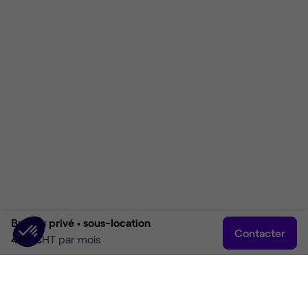
Bureau privé •
sous-location
Contacter
400 €
HT par mois
Accueil
Rechercher
Connexion
Plus