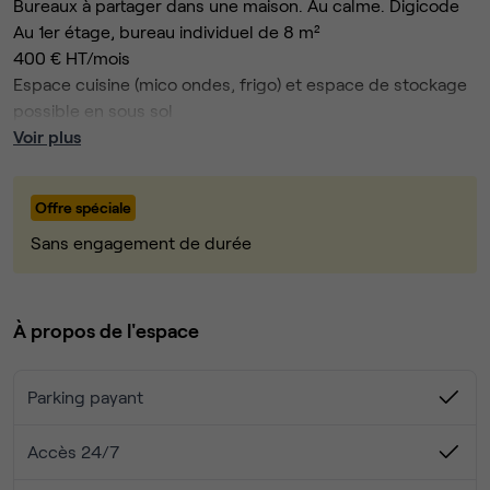
Bureaux à partager dans une maison. Au calme. Digicode
Au 1er étage, bureau individuel de 8 m²
400 € HT/mois
Espace cuisine (mico ondes, frigo) et espace de stockage
possible en sous sol
Restaurants / boulangerie / pizza / chinois / hamburger à
Voir plus
proximité.
Stationnement facile dans la rue.
Offre spéciale
Photos non contractuelles
Sans engagement de durée
Autoroute A13
Gare Versailles rive à droite à 1,5 km
Bus: réseau Phébus Ligne A
À propos de l'espace
Parking payant
Accès 24/7