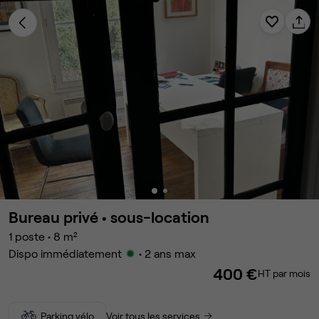
Bureau privé •
sous-location
1
poste
•
8
m²
Dispo immédiatement
• 2 ans max
400 €
HT par mois
Parking vélo
Voir tous les services