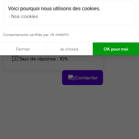
Voici pourquoi nous utilisons des cookies.
Nos cookies
Gestionnaire de l'espace
Damien
Consentements certifiés par
Partenaire depuis 2020
Fermer
Je choisis
OK pour moi
Répond en quelques jours
Taux de réponse : 10%
Contacter